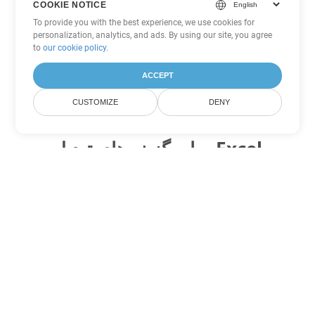
COOKIE NOTICE
To provide you with the best experience, we use cookies for
personalization, analytics, and ads. By using our site, you agree
to
our cookie policy
.
ACCEPT
CUSTOMIZE
DENY
سایر گزینه های تبدیل Excel
XLSB را به DOC تبدیل کنید
DOC:
Microsoft Word Binary Format
XLSB را به DOT تبدیل کنید
DOT:
Microsoft Word Template Files
XLSB را به DOCX تبدیل کنید