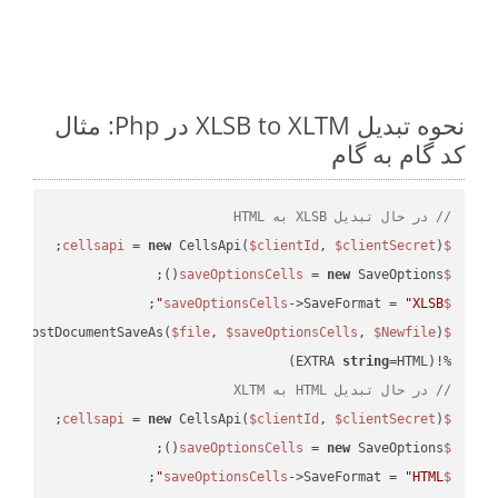
نحوه تبدیل XLSB to XLTM در Php: مثال
کد گام به گام
// در حال تبدیل XLSB به HTML
 = 
new
 CellsApi(
$clientId
, 
$clientSecret
);

$cellsapi
 = 
new
 SaveOptions();

$saveOptionsCells
;

->SaveFormat = 
"XLSB"
$saveOptionsCells
eAsPostDocumentSaveAs(
$file
, 
$saveOptionsCells
, 
$Newfile
$cellsApiResult
string
=HTML)

%!(EXTRA 
// در حال تبدیل HTML به XLTM
 = 
new
 CellsApi(
$clientId
, 
$clientSecret
);

$cellsapi
 = 
new
 SaveOptions();

$saveOptionsCells
;

->SaveFormat = 
"HTML"
$saveOptionsCells