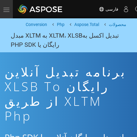
فارسی
Toggle navigation
محصولات
Aspose.Total
Php
Conversion
تبدیل اکسل بهXLTM، XLSB به XLTM مبدل
رایگان یا PHP SDK
برنامه تبدیل آنلاین
رایگان XLSB To
XLTM از طریق
Php