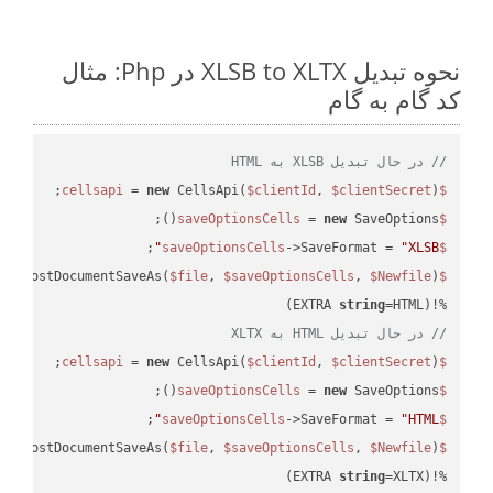
نحوه تبدیل XLSB to XLTX در Php: مثال
کد گام به گام
// در حال تبدیل XLSB به HTML
 = 
new
 CellsApi(
$clientId
, 
$clientSecret
);

$cellsapi
 = 
new
 SaveOptions();

$saveOptionsCells
;

->SaveFormat = 
"XLSB"
$saveOptionsCells
eAsPostDocumentSaveAs(
$file
, 
$saveOptionsCells
, 
$Newfile
$cellsApiResult
string
=HTML)

%!(EXTRA 
// در حال تبدیل HTML به XLTX
 = 
new
 CellsApi(
$clientId
, 
$clientSecret
);

$cellsapi
 = 
new
 SaveOptions();

$saveOptionsCells
;

->SaveFormat = 
"HTML"
$saveOptionsCells
eAsPostDocumentSaveAs(
$file
, 
$saveOptionsCells
, 
$Newfile
$cellsApiResult
string
=XLTX)
%!(EXTRA 