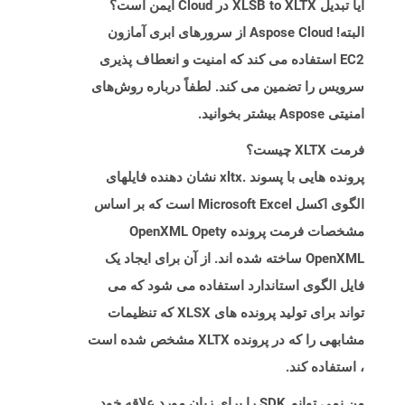
آیا تبدیل XLSB to XLTX در Cloud ایمن است؟
البته! Aspose Cloud از سرورهای ابری آمازون
EC2 استفاده می کند که امنیت و انعطاف پذیری
سرویس را تضمین می کند. لطفاً درباره روش‌های
امنیتی Aspose بیشتر بخوانید.
فرمت XLTX چیست؟
پرونده هایی با پسوند .xltx نشان دهنده فایلهای
الگوی اکسل Microsoft Excel است که بر اساس
مشخصات فرمت پرونده OpenXML Opety
OpenXML ساخته شده اند. از آن برای ایجاد یک
فایل الگوی استاندارد استفاده می شود که می
تواند برای تولید پرونده های XLSX که تنظیمات
مشابهی را که در پرونده XLTX مشخص شده است
، استفاده کند.
من نمی توانم SDK را برای زبان مورد علاقه خود