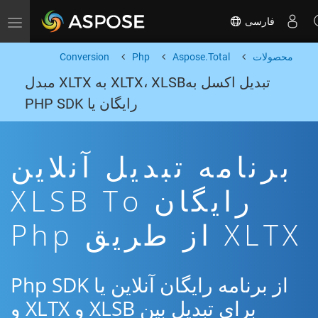
فارسی
Toggle navigation
محصولات
Aspose.Total
Php
Conversion
تبدیل اکسل بهXLTX، XLSB به XLTX مبدل
رایگان یا PHP SDK
برنامه تبدیل آنلاین
رایگان XLSB To
XLTX از طریق Php
از برنامه رایگان آنلاین یا Php SDK
برای تبدیل بین XLSB و XLTX و