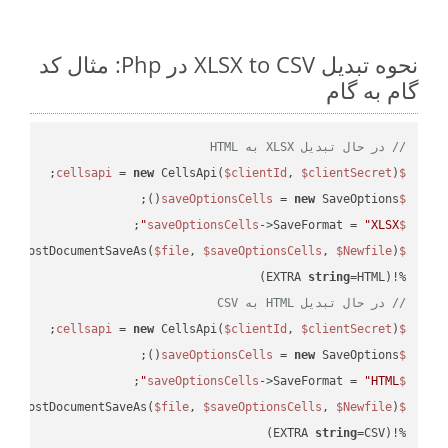
نحوه تبدیل XLSX to CSV در Php: مثال کد
گام به گام
// در حال تبدیل XLSX به HTML
 = 
new
 CellsApi(
$clientId
, 
$clientSecret
);

$cellsapi
 = 
new
 SaveOptions();

$saveOptionsCells
;

->SaveFormat = 
"XLSX"
$saveOptionsCells
eAsPostDocumentSaveAs(
$file
, 
$saveOptionsCells
, 
$Newfile
$cellsApiResult
string
=HTML)

%!(EXTRA 
// در حال تبدیل HTML به CSV
 = 
new
 CellsApi(
$clientId
, 
$clientSecret
);

$cellsapi
 = 
new
 SaveOptions();

$saveOptionsCells
;

->SaveFormat = 
"HTML"
$saveOptionsCells
eAsPostDocumentSaveAs(
$file
, 
$saveOptionsCells
, 
$Newfile
$cellsApiResult
string
=CSV)
%!(EXTRA 