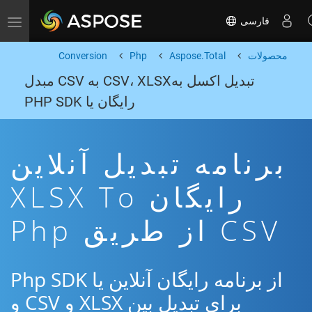
فارسی
Toggle navigation
محصولات
Aspose.Total
Php
Conversion
تبدیل اکسل بهCSV، XLSX به CSV مبدل
رایگان یا PHP SDK
برنامه تبدیل آنلاین
رایگان XLSX To
CSV از طریق Php
از برنامه رایگان آنلاین یا Php SDK
برای تبدیل بین XLSX و CSV و