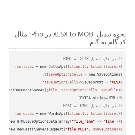
نحوه تبدیل XLSX to MOBI در Php: مثال
کد گام به گام
// در حال تبدیل XLSX به HTML
 = 
new
 CellsApi(
$clientId
, 
$clientSecret
);

$cellsapi
 = 
new
 SaveOptions();

$saveOptionsCells
;

->SaveFormat = 
"XLSX"
$saveOptionsCells
eAsPostDocumentSaveAs(
$file
, 
$saveOptionsCells
, 
$Newfile
$cellsApiResult
string
=HTML)

%!(EXTRA 
// در حال تبدیل HTML به MOBI
 = 
new
 WordsApi(
$clientId
, 
$clientSecret
);

$wordsapi
 = 
new
 HTMLSaveOptionsData(
array
(
"file_name"
 => 
'file'
));

$saveOptions
 = 
new
 Requests\SaveAsRequest(
'file.MOBI'
, 
$saveOptions
);

$request