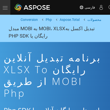
فارسی
Toggle navigation
محصولات
Aspose.Total
Php
Conversion
تبدیل اکسل بهMOBI، XLSX به MOBI مبدل
رایگان یا PHP SDK
برنامه تبدیل آنلاین
رایگان XLSX To
MOBI از طریق
Php