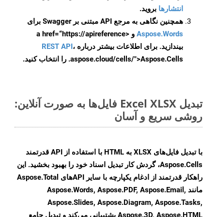
انتشارها
بروید.
همچنین نگاهی به مرجع API مبتنی بر Swagger برای
Aspose.Words
و <a href=“https://apireference
بیندازید. برای اطلاعات بیشتر درباره
،
REST API
.aspose.cloud/cells/">Aspose.Cells را انتخاب کنید.
تبدیل Excel XLSX فایل‌ها به صورت آنلاین:
روشی سریع و آسان
با تبدیل فایل‌های XLSX به HTML با استفاده از API قدرتمند
Aspose.Cells، گردش کار تبدیل اسناد خود را بهبود بخشید. این
راهکار قدرتمند از ادغام یکپارچه با سایر APIهای Aspose.Total
مانند Aspose.Words, Aspose.PDF, Aspose.Email,
Aspose.Slides, Aspose.Diagram, Aspose.Tasks,
Aspose.3D, Aspose.HTML پشتیبانی می‌کند و تبدیل جامع