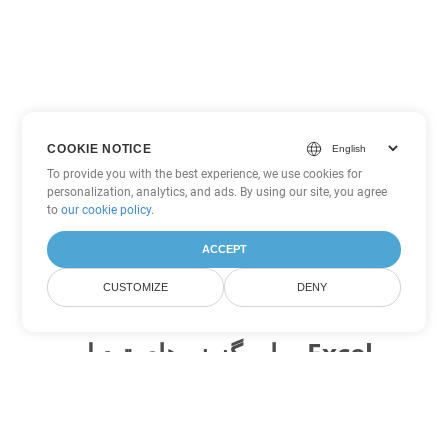
COOKIE NOTICE
To provide you with the best experience, we use cookies for
personalization, analytics, and ads. By using our site, you agree
to
our cookie policy
.
ACCEPT
CUSTOMIZE
DENY
سایر گزینه های تبدیل Excel
XLSX را به DOC تبدیل کنید
DOC:
Microsoft Word Binary Format