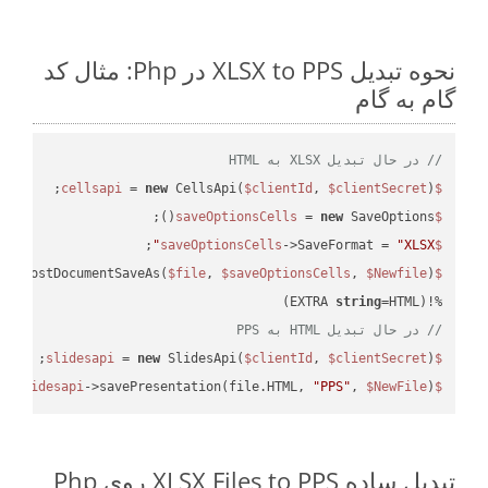
نحوه تبدیل XLSX to PPS در Php: مثال کد
گام به گام
// در حال تبدیل XLSX به HTML
 = 
new
 CellsApi(
$clientId
, 
$clientSecret
);

$cellsapi
 = 
new
 SaveOptions();

$saveOptionsCells
;

->SaveFormat = 
"XLSX"
$saveOptionsCells
eAsPostDocumentSaveAs(
$file
, 
$saveOptionsCells
, 
$Newfile
$cellsApiResult
string
=HTML)

%!(EXTRA 
// در حال تبدیل HTML به PPS
 = 
new
 SlidesApi(
$clientId
, 
$clientSecret
);

$slidesapi
->savePresentation(file.HTML, 
"PPS"
, 
$NewFile
);

$slidesapi
تبدیل ساده XLSX Files to PPS روی Php