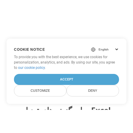
COOKIE NOTICE
To provide you with the best experience, we use cookies for
personalization, analytics, and ads. By using our site, you agree
to
our cookie policy
.
ACCEPT
CUSTOMIZE
DENY
سایر گزینه های تبدیل Excel
XLSX را به DOC تبدیل کنید