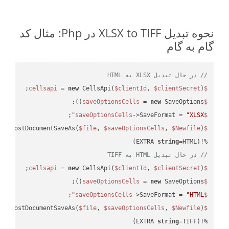
نحوه تبدیل XLSX to TIFF در Php: مثال کد
گام به گام
// در حال تبدیل XLSX به HTML
 = 
new
 CellsApi(
$clientId
, 
$clientSecret
);

$cellsapi
 = 
new
 SaveOptions();

$saveOptionsCells
;

->SaveFormat = 
"XLSX"
$saveOptionsCells
eAsPostDocumentSaveAs(
$file
, 
$saveOptionsCells
, 
$Newfile
$cellsApiResult
string
=HTML)

%!(EXTRA 
// در حال تبدیل HTML به TIFF
 = 
new
 CellsApi(
$clientId
, 
$clientSecret
);

$cellsapi
 = 
new
 SaveOptions();

$saveOptionsCells
;

->SaveFormat = 
"HTML"
$saveOptionsCells
eAsPostDocumentSaveAs(
$file
, 
$saveOptionsCells
, 
$Newfile
$cellsApiResult
string
=TIFF)
%!(EXTRA 