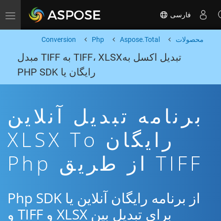
فارسی
Toggle navigation
محصولات
Aspose.Total
Php
Conversion
تبدیل اکسل بهTIFF، XLSX به TIFF مبدل
رایگان یا PHP SDK
برنامه تبدیل آنلاین
رایگان XLSX To
TIFF از طریق Php
از برنامه رایگان آنلاین یا Php SDK
برای تبدیل بین XLSX و TIFF و