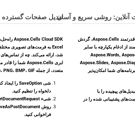
تبدیل صفحات گسترده MS Excel از XLSX به فرمت‌های تصویری - راهنمای گام به گام
با تبدیل فایل‌های XLSX به HTML با استفاده از API قدرتمند Aspose.Cells، گردش
ند از ادغام یکپارچه با سایر
Aspose.Words, Aspose.PDF, Aspose,
Aspose.Slides, Aspose.Di
ابری Aspose.Cells 
رنامه‌های شما امکان‌پذیر
متعدد، از جمله JPEG، PNG، BMP، GIF، و TIFF تبدیل کنید
شی
SaveOption
را ایجاد کن
دلخواه را تنظیم کنید.
و تبدیل‌های پیچیده را با
شیء
rtDocumentRequest
مت‌های پشتیبانی شده را در
روش
veAsPostDocument
فراخوانی کنید.