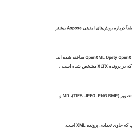
البته! Aspose Cloud از سرورهای ابری آمازون EC2 استفاده می کند که امنیت و انعطاف پذیری سرویس را تضمین می کند. لطفاً درباره روش‌های امنیتی Aspose بیشتر
پرونده هایی با پسوند .xltx نشان دهنده فایلهای الگوی اکسل Microsoft Excel است که بر اساس مشخصات فرمت پرونده OpenXML Opety OpenXML ساخته شده اند.
از آن برای ایجاد یک فایل الگوی استاندارد استفاده می شود که می تواند برای تولید پرونده های XLSX که تنظیمات مشابهی را که در پرونده XLTX مشخص شده است ،
Aspose.Total Cloud می تواند فرمت های فایل را از هر خانواده محصول به هر خانواده محصول دیگری به PDF، DOCX، XPS، تصویر (TIFF، JPEG، PNG BMP)، MD و
XLSX برای اسناد Microsoft Excel که توسط مایکروسافت با انتشار Microsoft Office 2007 معرفی شده است. یک بسته زیپ که حاوی تعدادی پرونده XML است.