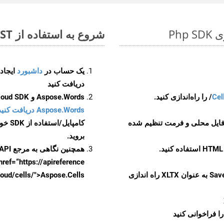
شروع به استفاده از Aspose.Total REST برای XLSX to XLTX کنید
یک حساب در
داشبورد
دریافت کنید
Cel
Aspose.Words و Aspose.Cells Cloud SDK برای کد منبع Php را از
Aspose.Words دریافت کنید مخازن GitHub
 فایل محلی و فرمت تنظیم شده
کامپایل/استفاده از SDK خودتان یا برای گزینه های دانلود جایگزین به
بروید.
همچنین نگاهی به مرجع API مبتنی بر Swagger برای
href=“https://apireference بیندازید. برای اطلاعات بیشتر دربار
را از CellsAPI با SaveFormat به عنوان XLTX راه اندازی
.aspose.cloud/cells/">Aspose.Cells ر
ا فراخوانی کنید