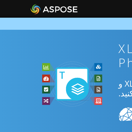
 XLSX To
از برنامه رایگان آنلاین یا Php SDK برای تبدیل بین XLSX و XLTX و