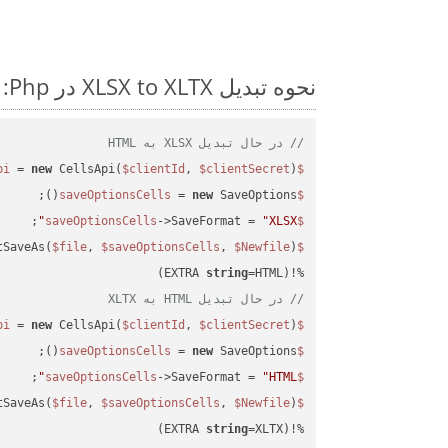
نحوه تبدیل XLSX to XLTX در Php: مثال کد گام به گام
// در حال تبدیل XLSX به HTML
 = 
new
 CellsApi(
$clientId
, 
$clientSecret
);

$cellsapi
 = 
new
 SaveOptions();

$saveOptionsCells
;

->SaveFormat = 
"XLSX"
$saveOptionsCells
tSaveAs(
$file
, 
$saveOptionsCells
, 
$Newfile
$cellsApiResult
string
=HTML)

%!(EXTRA 
// در حال تبدیل HTML به XLTX
 = 
new
 CellsApi(
$clientId
, 
$clientSecret
);

$cellsapi
 = 
new
 SaveOptions();

$saveOptionsCells
;

->SaveFormat = 
"HTML"
$saveOptionsCells
tSaveAs(
$file
, 
$saveOptionsCells
, 
$Newfile
$cellsApiResult
string
=XLTX)
%!(EXTRA 