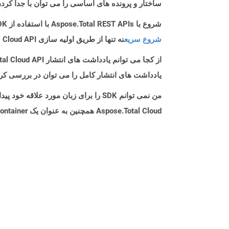
ساختار و پرونده های اساسی را می توان با جدا کردن پرونده .xlsx
شروع با Aspose.Total REST APIs با استفاده از Php SDK: راهنمای مبتدی
شروع سریع
نه تنها از طریق اولیه سازی Aspose.Total Cloud API راهنمایی می کند، بلکه به نصب کتابخانه های مورد نیاز نیز کمک می کند.
از کجا می توانم یادداشت های انتشار Aspose.Total Cloud API را برای Php پیدا کنم؟
یادداشت های انتشار کامل را می توان در بررسی کر
من نمی توانم SDK را برای زبان مورد علاقه خود پیدا کنم. باید چکار کنم؟
Aspose.Total Cloud همچنین به عنوان یک Docker Container در دسترس است. در صورتی که SDK مورد نیاز شما هنوز در دسترس نیست، از آن با cURL استفاده کنید.