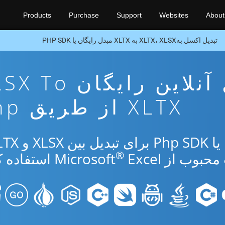
Products
Purchase
Support
Websites
About
تبدیل اکسل بهXLTX، XLSX به XLTX مبدل رایگان یا PHP SDK
برنامه تبدیل آنلاین رایگان
XLTX از طریق Php
®
از Microsoft
Excel استفاده کنید.