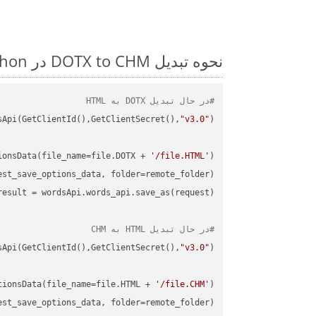
نحوه تبدیل DOTX to CHM در Python: مثال کد گام به گام
#در حال تبدیل DOTX به HTML
sApi(GetClientId(),GetClientSecret(),
"v3.0"
ionsData(file_name=file.DOTX + 
'/file.HTML'
)

st_save_options_data, folder=remote_folder)

result
#در حال تبدیل HTML به CHM
sApi(GetClientId(),GetClientSecret(),
"v3.0"
tionsData(file_name=file.HTML + 
'/file.CHM'
)

st_save_options_data, folder=remote_folder)
