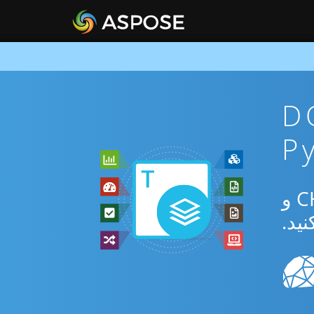
DOTX To
از برنامه رایگان آنلاین یا Python SDK برای تبدیل بین DOTX و CHM و