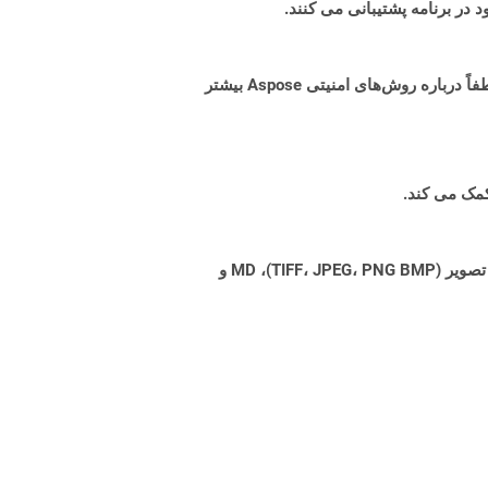
البته! Aspose Cloud از سرورهای ابری آمازون EC2 استفاده می کند که امنیت و انعطاف پذیری سرویس را تضمین می کند. لطفاً درباره روش‌های امنیتی Aspose بیشتر
Aspose.Total Cloud می تواند فرمت های فایل را از هر خانواده محصول به هر خانواده محصول دیگری به PDF، DOCX، XPS، تصویر (TIFF، JPEG، PNG BMP)، MD و