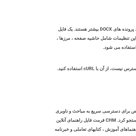
پرونده هایی با پسوند dotx پرونده های الگوی ایجاد شده توسط Microsoft Word برای تنظیمات از پیش فرمت شده برای تولید پرونده های DOCX بیشتر هستند. یک فایل
 این تنظیمات شامل حاشیه صفحه ، مرزها ،
استفاده می شود.
ا Microsoft HTML است که شامل مجموعه ای از صفحات HTML است. این شاخص برای دسترسی سریع به مباحث و ناوبری
به قسمتهای مختلف سند راهنما فراهم می کند. پرونده CHM را می توان از طریق گزینه جستجوی ارائه شده برای محتویات جستجو کرد. CHM فرمت فایل راهنمای آنلاین
راهنماهای آموزش ، کتابهای تعاملی و خبرنامه