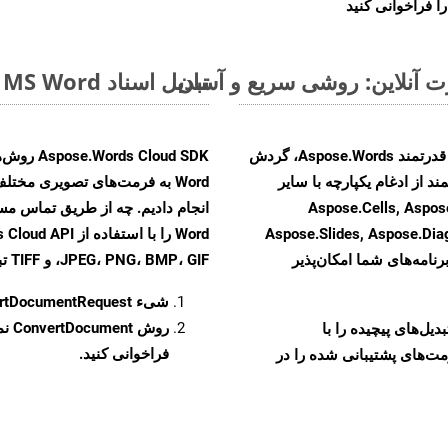
ا فراخوانی کنید
تبدیل اسناد MS Word از DOTX به فرمت‌های تصویری - راهنمای گام به گام
با تبدیل فایل‌های DOTX به HTML با استفاده از API قدرتمند Aspose.Words، گردش
ند از ادغام یکپارچه با سایر
Aspose.Cells, Aspose.PDF, Aspos,
Aspose.Slides, Aspose.Di
رنامه‌های شما امکان‌پذیر
JPEG، PNG، BMP، GIF، و TIFF تبدیل کنید.
شیء
rtDocumentRequest
روش
ConvertDocument
و تبدیل‌های پیچیده را با
فراخوانی کنید.
مت‌های پشتیبانی شده را در