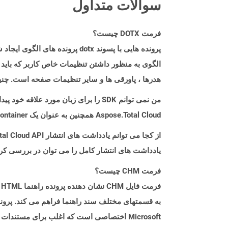
سوالات متداول
فرمت DOTX چیست؟
الگوی به منظور داشتن تنظیمات خاص کاربر که باید 
هدرها ، پاورقی ها و سایر تنظیمات صفحه است. چنی
من نمی توانم SDK را برای زبان مورد علاقه خود پیدا کنم. باید چکار کنم؟
Aspose.Total Cloud همچنین به عنوان یک Docker Container در دسترس است. در صورتی که SDK مورد نیاز شما هنوز در دسترس نیست، از آن با cURL استفاده کنید.
از کجا می توانم یادداشت های انتشار Aspose.Total Cloud API را برای Python پیدا کنم؟
یادداشت های انتشار کامل را می توان در بررسی کر
فرمت CHM چیست؟
Microsoft اختصاصی است که اغلب برای مستندا