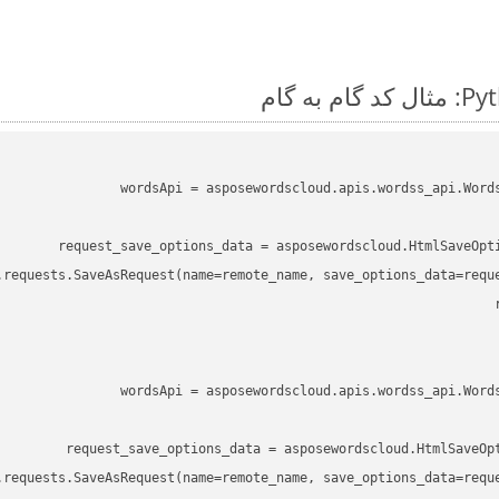
wordsApi
 = asposewordscloud.apis.wordss_api.Word
request_save_options_data
 = asposewordscloud.HtmlSaveOpt
.requests.SaveAsRequest(name=remote_name, save_options_data=reque
wordsApi
 = asposewordscloud.apis.wordss_api.Word
request_save_options_data
 = asposewordscloud.HtmlSaveOp
.requests.SaveAsRequest(name=remote_name, save_options_data=reque