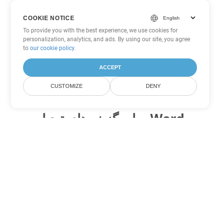
COOKIE NOTICE
To provide you with the best experience, we use cookies for
personalization, analytics, and ads. By using our site, you agree
to
our cookie policy
.
ACCEPT
CUSTOMIZE
DENY
سایر گزینه های تبدیل Word
DOTX را به DOC تبدیل کنید
DOC:
Microsoft Word Binary Format
DOTX را به DOT تبدیل کنید
DOT:
Microsoft Word Template Files