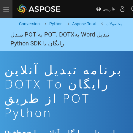
فارسی
Toggle navigation
محصولات
Aspose.Total
Python
Conversion
تبدیل Word بهPOT، DOTX به POT مبدل
رایگان یا Python SDK
برنامه تبدیل آنلاین
رایگان DOTX To
POT از طریق
Python