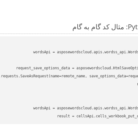
wordsApi
 = asposewordscloud.apis.wordss_api.Word
request_save_options_data
 = asposewordscloud.HtmlSaveOpt
.requests.SaveAsRequest(name=remote_name, save_options_data=reque
wordsApi
 = asposewordscloud.apis.wordss_api.Word
result
 = cellsApi.cells_workbook_put_