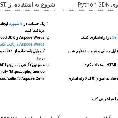
شروع به استفاده از Aspose.Total REST برای DOTX to XLTX کنید
یک حساب در
داشبورد
دریافت کنید
Cel
Aspose.Words و Aspose.Cells Cloud SDK برای کد منبع Python را از
Aspose.Words دریافت کنید مخازن GitHub
 فایل محلی و فرمت تنظیم شده
کامپایل/استفاده از SDK خودتان یا برای گزینه های دانلود جایگزین به
بروید.
همچنین نگاهی به مرجع API مبتنی بر Swagger برای
href=“https://apireference بیندازید. برای اطلاعات بیشتر دربار
را از CellsAPI با SaveFormat به عنوان XLTX راه اندازی
.aspose.cloud/cells/">Aspose.Cells ر
ا فراخوانی کنید