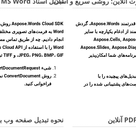
تبدیل اسناد MS Word از DOTX به فرمت‌های تصویری - راهنمای گام به گام
با تبدیل فایل‌های DOTX به HTML با استفاده از API قدرتمند Aspose.Words، گردش
ند از ادغام یکپارچه با سایر
Aspose.Cells, Aspose.PDF, Aspos,
Aspose.Slides, Aspose.Di
رنامه‌های شما امکان‌پذیر
JPEG، PNG، BMP، GIF، و TIFF تبدیل کنید.
شیء
rtDocumentRequest
روش
ConvertDocument
و تبدیل‌های پیچیده را با
فراخوانی کنید.
مت‌های پشتیبانی شده را در
نحوه تبدیل صفحه وب به ف