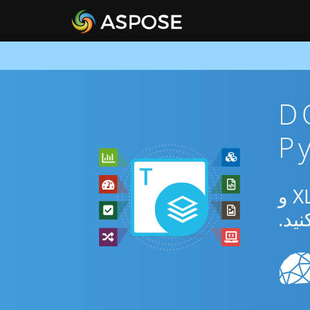
DOTX To
از برنامه رایگان آنلاین یا Python SDK برای تبدیل بین DOTX و XLTX و