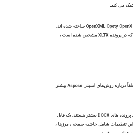
پرونده هایی با پسوند .xltx نشان دهنده فایلهای الگوی اکسل Microsoft Excel است که بر اساس مشخصات فرمت پرونده OpenXML Opety OpenXML ساخته شده اند.
از آن برای ایجاد یک فایل الگوی استاندارد استفاده می شود که می تواند برای تولید پرونده های XLSX که تنظیمات مشابهی را که در پرونده XLTX مشخص شده است ،
البته! Aspose Cloud از سرورهای ابری آمازون EC2 استفاده می کند که امنیت و انعطاف پذیری سرویس را تضمین می کند. لطفاً درباره روش‌های امنیتی Aspose بیشتر
پرونده هایی با پسوند dotx پرونده های الگوی ایجاد شده توسط Microsoft Word برای تنظیمات از پیش فرمت شده برای تولید پرونده های DOCX بیشتر هستند. یک فایل
 این تنظیمات شامل حاشیه صفحه ، مرزها ،
استفاده می شود.