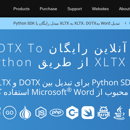
Products
Purchase
Support
Websites
About
تبدیل Word بهXLTX، DOTX به XLTX مبدل رایگان یا Python SDK
برنامه تبدیل آنلاین رایگان 
XLTX از طریق Python
®
از Microsoft
Word استفاده کنید.