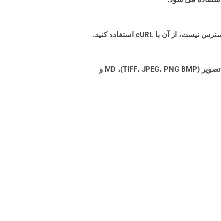
Aspose.Total Cloud می تواند فرمت های فایل را از هر خانواده محصول به هر خانواده محصول دیگری به PDF، DOCX، XPS، تصویر (TIFF، JPEG، PNG BMP)، MD و