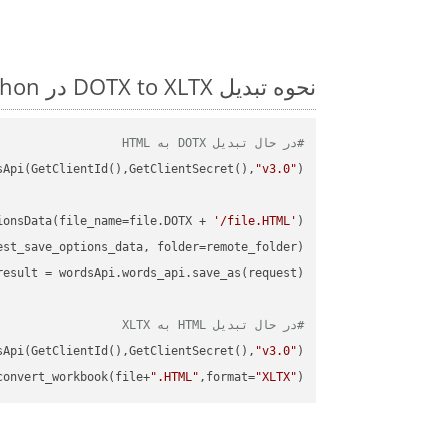
نحوه تبدیل DOTX to XLTX در Python: مثال کد گام به گام
#در حال تبدیل DOTX به HTML
sApi(GetClientId(),GetClientSecret(),
"v3.0"
ionsData(file_name=file.DOTX + 
'/file.HTML'
)

st_save_options_data, folder=remote_folder)

result
#در حال تبدیل HTML به XLTX
sApi(GetClientId(),GetClientSecret(),
"v3.0"
)

convert_workbook(file+
".HTML"
,format=
"XLTX"
)
