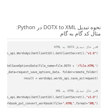
نحوه تبدیل DOTX to XML در Python:
مثال کد گام به گام
#در حال تبدیل DOTX به HTML
ordss_api.WordsApi(GetClientId(),GetClientSecret(),
"v3.0"
ud.HtmlSaveOptionsData(file_name=file.DOTX + 
'/file.HTML'
)

ions_data=request_save_options_data, folder=remote_folder)

result
#در حال تبدیل HTML به XML
ordss_api.WordsApi(GetClientId(),GetClientSecret(),
"v3.0"
)

s_workbook_put_convert_workbook(file+
".HTML"
,format=
"XML"
)
