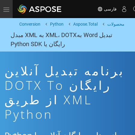
فارسی
Toggle navigation
محصولات
Aspose.Total
Python
Conversion
تبدیل Word بهXML، DOTX به XML مبدل
رایگان یا Python SDK
برنامه تبدیل آنلاین
رایگان DOTX To
XML از طریق
Python