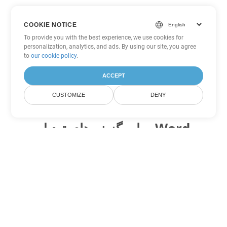
COOKIE NOTICE
To provide you with the best experience, we use cookies for
personalization, analytics, and ads. By using our site, you agree
to
our cookie policy
.
ACCEPT
CUSTOMIZE
DENY
سایر گزینه های تبدیل Word
DOTX را به DOC تبدیل کنید
DOC:
Microsoft Word Binary Format
DOTX را به DOT تبدیل کنید
DOT:
Microsoft Word Template Files