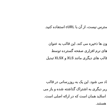
OpenDo است که داده ها را در ردیف ها و ستون ها ذخیره می کند. این قالب به عنوان
ر شده است. پرونده های FODS با Excel ، یکی دیگر از برنامه های نرم افزاری صفحه گسترده توسط
مایکروسافت قابل باز نیست. پرونده های FODS را می توان به عنوان ODS با استفاده از Libreoffice ذخیره کرد و می تواند به قالب های دیگری مانند XLS و XLSX تبدیل
Microsoft و بالاتر برای هدف نمایش اسلاید ایجاد می شود. این یک به روزرسانی در قالب
که توسط نسخه های Microsoft PowerPoint 97-2003 پشتیبانی می شود. هنگامی که یک فایل PPSX با کاربر دیگری به اشتراک گذاشته شده و باز می
ی نمایش اسلاید همان است که در ارائه اصلی است.