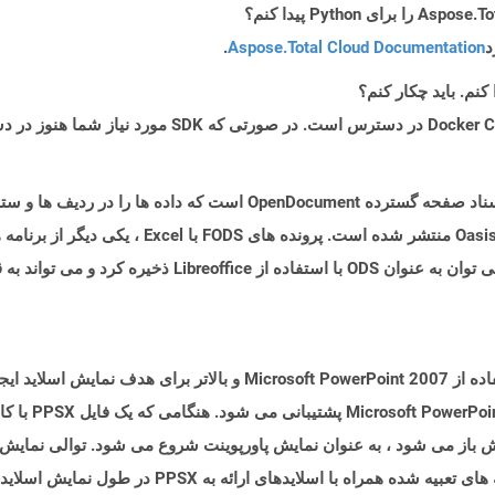
د
Aspose.Total Cloud Documentation
.
پرونده ای با برنامه افزودنی .FODS نوعی از قالب اسناد صفحه گسترده cument
بخشی از مشخصات ODF 1.2 منتشر شده و توسط Oasis منتش
PPSX ، نمایش اسلاید Power Point ، پرونده با استفاده از  PowerPoint 2007
پرونده PPS است 
که در حالت قابل ویرایش باز می شود ، به عنوان نمایش پاورپوینت شروع می شود. توال
راه با اسلایدهای ارائه به PPSX در طول نمایش اسلاید هستند.