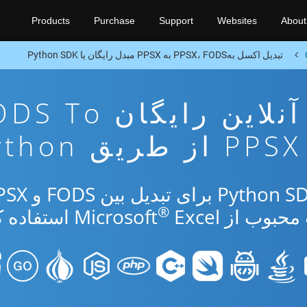
Products
Purchase
Support
Websites
About
تبدیل اکسل بهPPSX، FODS به PPSX مبدل رایگان یا Python SDK
برنامه تبدیل آنلاین رایگان 
PPSX از طریق Python
®
از Microsoft
Excel استفاده کنید.