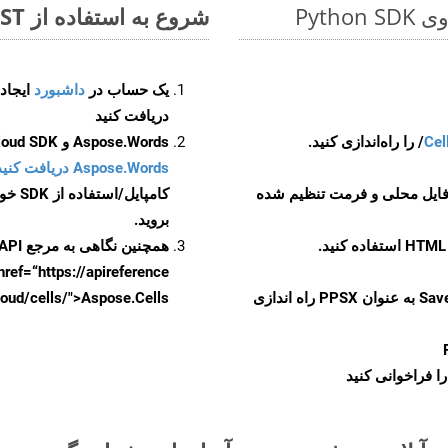
شروع به استفاده از Aspose.Total REST برای FODS to PPSX کنید
یک حساب در
داشبورد
دریافت کنید
Cel
Aspose.Words و Aspose.Cells Cloud SDK برای کد منبع Python را از
Aspose.Words دریافت کنید مخازن GitHub
 فایل محلی و فرمت تنظیم شده
کامپایل/استفاده از SDK خودتان یا برای گزینه های دانلود جایگزین به
بروید.
همچنین نگاهی به مرجع API مبتنی بر Swagger برای
href=“https://apireference بیندازید. برای اطلاعات بیشتر دربار
را از CellsAPI با SaveFormat به عنوان PPSX راه اندازی
.aspose.cloud/cells/">Aspose.Cells ر
ا فراخوانی کنید