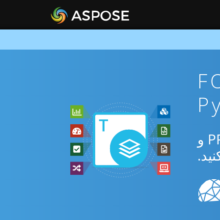
FODS To
از برنامه رایگان آنلاین یا Python SDK برای تبدیل بین FODS و PPSX و