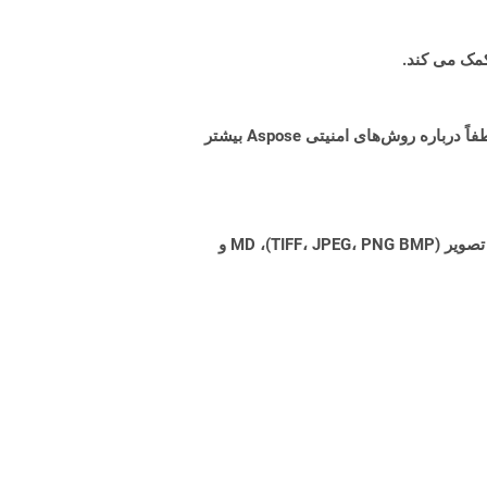
البته! Aspose Cloud از سرورهای ابری آمازون EC2 استفاده می کند که امنیت و انعطاف پذیری سرویس را تضمین می کند. لطفاً درباره روش‌های امنیتی Aspose بیشتر
Aspose.Total Cloud می تواند فرمت های فایل را از هر خانواده محصول به هر خانواده محصول دیگری به PDF، DOCX، XPS، تصویر (TIFF، JPEG، PNG BMP)، MD و