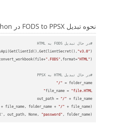
نحوه تبدیل FODS to PPSX در Python: مثال کد گام به گام
#در حال تبدیل FODS به HTML
sApi(GetClientId(),GetClientSecret(),
"v3.0"
convert_workbook(file+
".FODS"
,format=
"HTML"
#در حال تبدیل HTML به PPSX
"/"
folder_name = 
file_name = 
"file.HTML"
out_path = 
"/"
 + file_name, folder_name + 
"/"
X', out_path, None, 
"password"
, folder_name)
