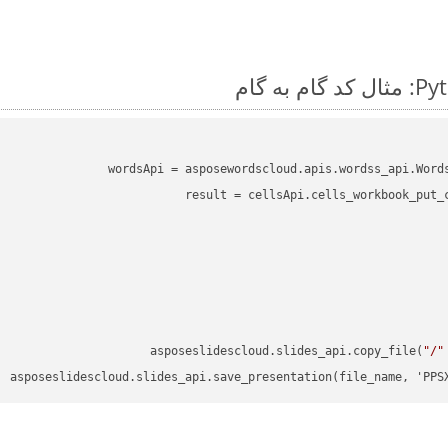
wordsApi = asposewordscloud.apis.wordss_api.Word
result = cellsApi.cells_workbook_put_
asposeslidescloud.slides_api.copy_file(
"/"
asposeslidescloud.slides_api.save_presentation(file_name, 'PPS