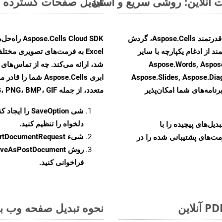
تبدیل صفحات گسترده MS Excel از FODS به فرمت‌های تصویری - راهنمای گام به گام
با تبدیل فایل‌های FODS به HTML با استفاده از API قدرتمند Aspose.Cells، گردش
ند از ادغام یکپارچه با سایر
Aspose.Words, Aspose.PDF, Aspose,
Aspose.Slides, Aspose.Di
ابری Aspose.Cells 
رنامه‌های شما امکان‌پذیر
متعدد، از جمله JPEG، PNG، BMP، GIF، و TIFF تبدیل کنید
شی
SaveOption
را ایجاد کن
دلخواه را تنظیم کنید.
و تبدیل‌های پیچیده را با
شیء
rtDocumentRequest
مت‌های پشتیبانی شده را در
روش
veAsPostDocument
فراخوانی کنید.
نحوه تبدیل صفحه وب به ف