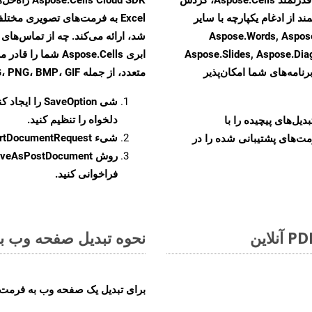
ند از ادغام یکپارچه با سایر
Aspose.Words, Aspose.PDF, Aspose,
Aspose.Slides, Aspose.Di
ابری Aspose.Cells 
رنامه‌های شما امکان‌پذیر
متعدد، از جمله JPEG، PNG، BMP، GIF، و TIFF تبدیل کنید
شی
SaveOption
را ایجاد کن
دلخواه را تنظیم کنید.
و تبدیل‌های پیچیده را با
شیء
rtDocumentRequest
مت‌های پشتیبانی شده را در
روش
veAsPostDocument
فراخوانی کنید.
نحوه تبدیل صفحه وب به ف
برای تبدیل یک صفحه وب به فرمت TIFF، مراحل زیر را دنبال کنید