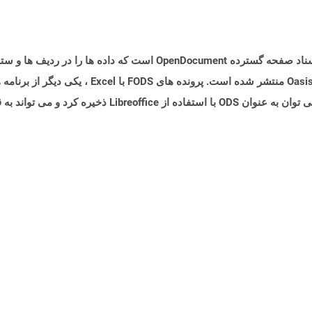
پرونده ای با برنامه افزودنی .FODS نوعی از قالب اسناد صفحه گسترده cument
بخشی از مشخصات ODF 1.2 منتشر شده و توسط Oasis منتش