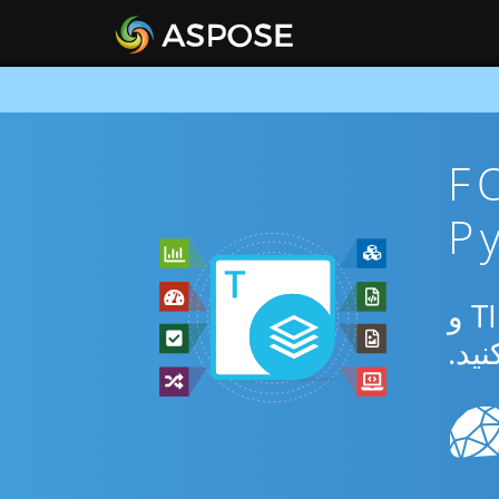
FODS To
از برنامه رایگان آنلاین یا Python SDK برای تبدیل بین FODS و TIFF و