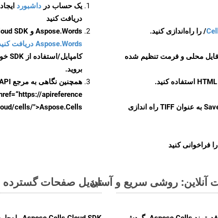
یک حساب در
داشبورد
دریافت کنید
Cel
Aspose.Words و Aspose.Cells Cloud SDK برای کد منبع Python را از
Aspose.Words دریافت کنید مخازن GitHub
 فایل محلی و فرمت تنظیم شده
کامپایل/استفاده از SDK خودتان یا برای گزینه های دانلود جایگزین به
بروید.
همچنین نگاهی به مرجع API مبتنی بر Swagger برای
href=“https://apireference بیندازید. برای اطلاعات بیشتر دربار
را از CellsAPI با SaveFormat به عنوان TIFF راه اندازی
.aspose.cloud/cells/">Aspose.Cells ر
ا فراخوانی کنید
تبدیل صفحات گسترده MS Excel از FODS به فرمت‌های تصویری - راهنمای گام به گام
با تبدیل فایل‌های FODS به HTML با استفاده از API قدرتمند Aspose.Cells، گردش