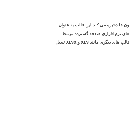
OpenDo است که داده ها را در ردیف ها و ستون ها ذخیره می کند. این قالب به عنوان
ر شده است. پرونده های FODS با Excel ، یکی دیگر از برنامه های نرم افزاری صفحه گسترده توسط
مایکروسافت قابل باز نیست. پرونده های FODS را می توان به عنوان ODS با استفاده از Libreoffice ذخیره کرد و می تواند به قالب های دیگری مانند XLS و XLSX تبدیل