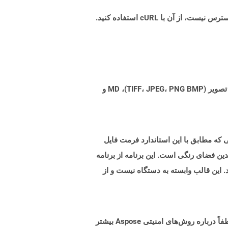
Aspose.Total Cloud می تواند فرمت های فایل را از هر خانواده محصول به هر خانواده محصول دیگری به PDF، DOCX، XPS، تصویر (TIFF، JPEG، PNG BMP)، MD و
فی که مطابق با این استاندارد فرمت فایل
ف داده های تصویر Bilevel ، Grayscale ، Palette-Color و تمام رنگ در چندین فضای رنگی است. این برنامه از برنامه
 این قالب وابسته به دستگاه نیست و از
البته! Aspose Cloud از سرورهای ابری آمازون EC2 استفاده می کند که امنیت و انعطاف پذیری سرویس را تضمین می کند. لطفاً درباره روش‌های امنیتی Aspose بیشتر