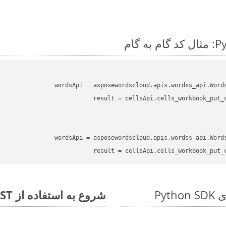
wordsApi
 = asposewordscloud.apis.wordss_api.Word
result
 = cellsApi.cells_workbook_put_
wordsApi
 = asposewordscloud.apis.wordss_api.Word
result
 = cellsApi.cells_workbook_put_
شروع به استفاده از Aspose.Total REST برای FODS to TIFF کنید