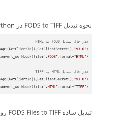
نحوه تبدیل FODS to TIFF در Python: مثال کد گام به گام
#در حال تبدیل FODS به HTML
sApi(GetClientId(),GetClientSecret(),
"v3.0"
)

convert_workbook(file+
".FODS"
,format=
"HTML"
#در حال تبدیل HTML به TIFF
sApi(GetClientId(),GetClientSecret(),
"v3.0"
)

convert_workbook(file+
".HTML"
,format=
"TIFF"
)

تبدیل ساده FODS Files to TIFF روی Python SDK