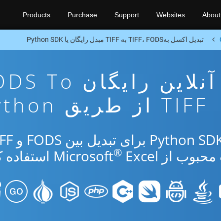
Products
Purchase
Support
Websites
About
تبدیل اکسل بهTIFF، FODS به TIFF مبدل رایگان یا Python SDK
برنامه تبدیل آنلاین رایگان 
TIFF از طریق Python
®
از Microsoft
Excel استفاده کنید.