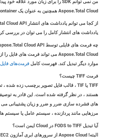
من نمی توانم SDK را برای زبان مورد علاقه خود پیدا کنم. باید چکار کنم؟
Aspose.Total Cloud همچنین به عنوان یک Docker Container در دسترس است. در صورتی که SDK مورد نیاز شما هنوز در دسترس نیست، از آن با cURL استفاده کنید.
از کجا می توانم یادداشت های انتشار Aspose.Total Cloud API را برای Python پیدا کنم؟
یادداشت های انتشار کامل را می توان در بررسی کر
چه فرمت های فایلی توسط Aspose.Total Cloud API پشتیبانی می شود؟
موارد دیگر تبدیل کند. فهرست کامل
فرمت‌های فایل 
فرمت TIFF چیست؟
TIFF یا TIF ، قالب فایل تصویر برچسب زده
های فشرده سازی ضرر و ضرر و زیان پشتیبانی می کند 
مرزهایی مانند پردازنده ، سیستم عامل یا سیستم ه
آیا تبدیل FODS to TIFF در Cloud ایمن است؟