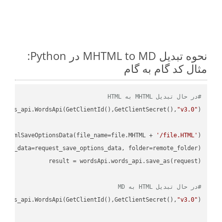
نحوه تبدیل MHTML to MD در Python:
مثال کد گام به گام
#در حال تبدیل MHTML به HTML
ordss_api.WordsApi(GetClientId(),GetClientSecret(),
"v3.0"
d.HtmlSaveOptionsData(file_name=file.MHTML + 
'/file.HTML'
)

ions_data=request_save_options_data, folder=remote_folder)

result
#در حال تبدیل HTML به MD
ordss_api.WordsApi(GetClientId(),GetClientSecret(),
"v3.0"