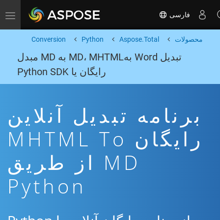
فارسی
Toggle navigation
محصولات
Aspose.Total
Python
Conversion
تبدیل Word بهMD، MHTML به MD مبدل
رایگان یا Python SDK
برنامه تبدیل آنلاین
رایگان MHTML To
MD از طریق
Python