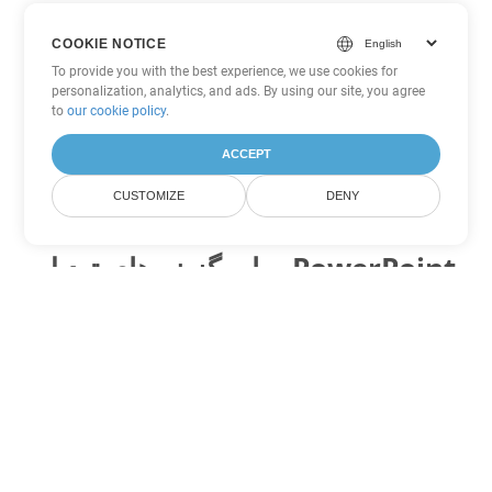
COOKIE NOTICE
To provide you with the best experience, we use cookies for
personalization, analytics, and ads. By using our site, you agree
to
our cookie policy
.
ACCEPT
CUSTOMIZE
DENY
سایر گزینه های تبدیل PowerPoint
ODP را به DOC تبدیل کنید
DOC:
Microsoft Word Binary Format
ODP را به DOT تبدیل کنید
DOT:
Microsoft Word Template Files