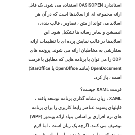
استاندارد OASISOPEN استفاده می شود. یک فایل
ارائه مجموعه ای از اسلایدها است که در آن هر
اسلاید می تواند از متن ، تصاویر ، قالب بندی ،
انیمیشن و سایر رسانه ها تشکیل شود. این
اسلایدها در قالب نمایش پرده ای با تنظیمات ارائه
سفارشی به مخاطبان ارائه می شوند. پرونده های
ODP را می توان با برنامه هایی که مطابق با فرمت
OpenDocument (مانند OpenOffice یا StarOffice)
است ، باز کرد.
فرمت XAML چیست؟
XAML ، زبان نشانه گذاری برنامه توسعه یافته ،
فایلهای پسوند عناصر رابط کاربری را برای برنامه
های نرم افزاری بر اساس بنیاد ارائه ویندوز (WPF)
توصیف می کنند. اگرچه یک زبان است ، اما لازم
نیست که برنامه ریزی شود زیرا بر اساس فرمت