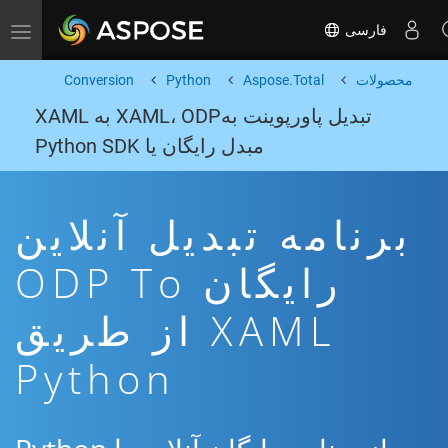
فارسی
Toggle navigation
محصولات
Aspose.Total
Python
Conversion
تبدیل پاورپوینت بهXAML، ODP به XAML
مبدل رایگان یا Python SDK
برنامه تبدیل آنلاین
رایگان ODP To
XAML از طریق
Python