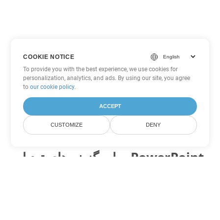
COOKIE NOTICE
To provide you with the best experience, we use cookies for
personalization, analytics, and ads. By using our site, you agree
to
our cookie policy
.
ACCEPT
CUSTOMIZE
DENY
سایر گزینه های تبدیل PowerPoint
OTP را به DOC تبدیل کنید
DOC:
Microsoft Word Binary Format