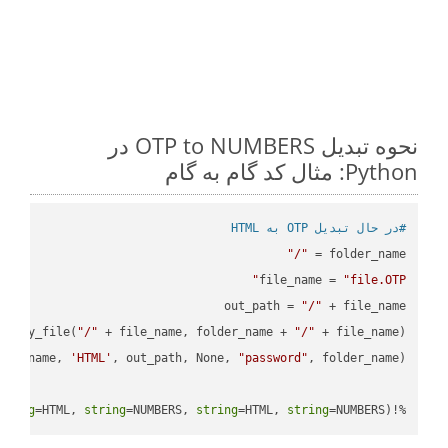
نحوه تبدیل OTP to NUMBERS در
Python: مثال کد گام به گام
#در حال تبدیل OTP به HTML
"/"
folder_name = 
file_name = 
"file.OTP"
out_path = 
"/"
.copy_file(
"/"
 + file_name, folder_name + 
"/"
ile_name, 
'HTML'
, out_path, None, 
"password"
tring
=HTML, 
string
=NUMBERS, 
string
=HTML, 
string
=NUMBERS)
%!(EXTRA 