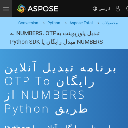
فارسی
Toggle navigation
محصولات
Aspose.Total
Python
Conversion
تبدیل پاورپوینت بهNUMBERS، OTP به
NUMBERS مبدل رایگان یا Python SDK
برنامه تبدیل آنلاین
رایگان OTP To
NUMBERS از
طریق Python