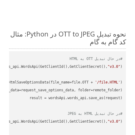
نحوه تبدیل OTT to JPEG در Python: مثال
کد گام به گام
#در حال تبدیل OTT به HTML
ordss_api.WordsApi(GetClientId(),GetClientSecret(),
"v3.0"
oud.HtmlSaveOptionsData(file_name=file.OTT + 
'/file.HTML'
)

ions_data=request_save_options_data, folder=remote_folder)

result
#در حال تبدیل HTML به JPEG
ordss_api.WordsApi(GetClientId(),GetClientSecret(),
"v3.0"