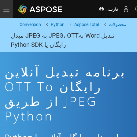
فارسی
Toggle navigation
محصولات
Aspose.Total
Python
Conversion
تبدیل Word بهJPEG، OTT به JPEG مبدل
رایگان یا Python SDK
برنامه تبدیل آنلاین
رایگان OTT To
JPEG از طریق
Python