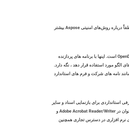
البته! Aspose Cloud از سرورهای ابری آمازون EC2 استفاده می کند که امنیت و انعطاف پذیری سرویس را تضمین می کند. لطفاً درباره روش‌های امنیتی Aspose بیشتر
پرونده هایی با پسوند OTT نشان دهنده اسناد الگوی تولید شده توسط برنامه های مطابق با فرمت استاندارد OpenDocument Oasis است. اینها با برنامه های پردازنده
این پرونده های الگو مورد استفاده قرار دهد ، نگه دارد.
نند نامه های شرکت و فرم های استاندارد
. هدف از این قالب پرونده ، معرفی استانداردی برای بازنمایی اسناد و سایر
مواد مرجع در فرمی است که مستقل از نرم افزار برنامه ، سخت افزار و همچنین سیستم عامل باشد. پرونده های PDF را می توان در Adobe Acrobat Reader/Writer و
از کرد. بسیاری از سوئیت های نرم افزاری در دسترس تجاری همچنین