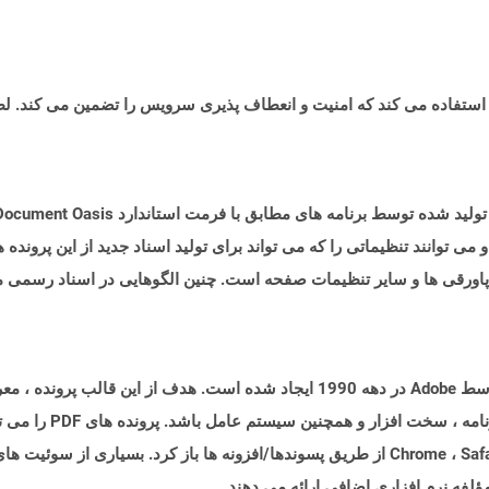
آزاد OpenOffice ایجاد شده اند و می توانند تنظیماتی را که می تواند برای تولید اسناد جدید از 
پاورقی ها و سایر تنظیمات صفحه است. چنین الگوهایی در اسناد رسمی ما
قالب اسناد قابل حمل (PDF) نوعی سند است که توسط Adobe در دهه 1990 ایجاد شده است
همچنین در اکثر مرورگرهای مدرن مانند Chrome ، Safari ، Firefox از طریق پسوندها/افزونه ها ب