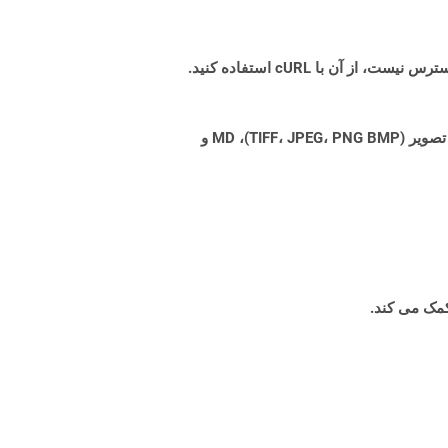
Aspose.Total Cloud می تواند فرمت های فایل را از هر خانواده محصول به هر خانواده محصول دیگری به PDF، DOCX، XPS، تصویر (TIFF، JPEG، PNG BMP)، MD و