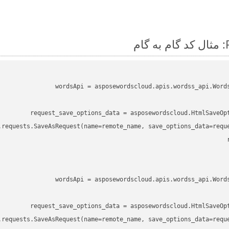
wordsApi
 = asposewordscloud.apis.wordss_api.Word
request_save_options_data
 = asposewordscloud.HtmlSaveOp
.requests.SaveAsRequest(name=remote_name, save_options_data=reque
wordsApi
 = asposewordscloud.apis.wordss_api.Word
request_save_options_data
 = asposewordscloud.HtmlSaveOp
.requests.SaveAsRequest(name=remote_name, save_options_data=reque