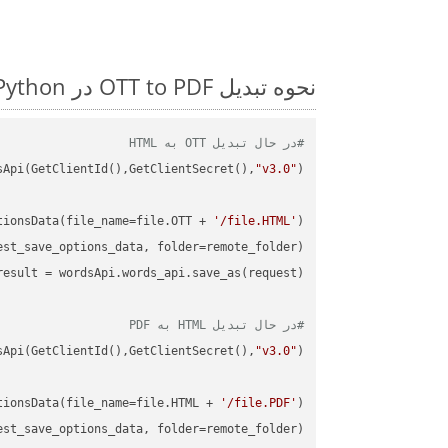
نحوه تبدیل OTT to PDF در Python: مثال کد گام به گام
#در حال تبدیل OTT به HTML
sApi(GetClientId(),GetClientSecret(),
"v3.0"
tionsData(file_name=file.OTT + 
'/file.HTML'
)

st_save_options_data, folder=remote_folder)

result
#در حال تبدیل HTML به PDF
sApi(GetClientId(),GetClientSecret(),
"v3.0"
tionsData(file_name=file.HTML + 
'/file.PDF'
)

st_save_options_data, folder=remote_folder)
