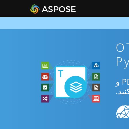
ان OTT To
از برنامه رایگان آنلاین یا Python SDK برای تبدیل بین OTT و PDF و