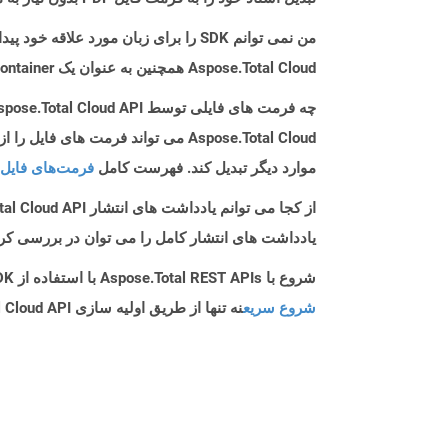
من نمی توانم SDK را برای زبان مورد علاقه خود پیدا کنم. باید چکار کنم؟
Aspose.Total Cloud همچنین به عنوان یک Docker Container در دسترس است. در صورتی که SDK مورد نیاز شما هنوز در دسترس نیست، از آن با cURL استفاده کنید.
چه فرمت های فایلی توسط Aspose.Total Cloud API پشتیبانی می شود؟
موارد دیگر تبدیل کند. فهرست کامل
فرمت‌های فایل 
از کجا می توانم یادداشت های انتشار Aspose.Total Cloud API را برای Python پیدا کنم؟
یادداشت های انتشار کامل را می توان در بررسی کر
شروع با Aspose.Total REST APIs با استفاده از Python SDK: راهنمای مبتدی
شروع سریع
نه تنها از طریق اولیه سازی Aspose.Total Cloud API راهنمایی می کند، بلکه به نصب کتابخانه های مورد نیاز نیز کمک می کند.