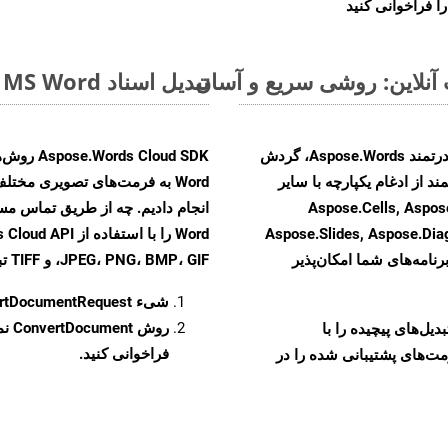
ا فراخوانی کنید
تبدیل اسناد MS Word از OTT به فرمت‌های تصویری - راهنمای گام به گام
با تبدیل فایل‌های OTT به HTML با استفاده از API قدرتمند Aspose.Words، گردش
ند از ادغام یکپارچه با سایر
Aspose.Cells, Aspose.PDF, Aspos,
Aspose.Slides, Aspose.Di
رنامه‌های شما امکان‌پذیر
JPEG، PNG، BMP، GIF، و TIFF تبدیل کنید.
شیء
rtDocumentRequest
روش
ConvertDocument
و تبدیل‌های پیچیده را با
فراخوانی کنید.
مت‌های پشتیبانی شده را در