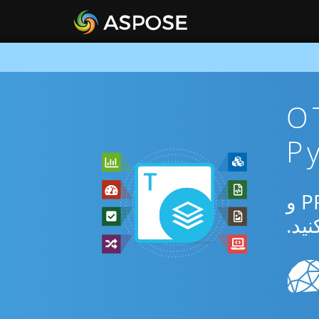
ان OTT To
از برنامه رایگان آنلاین یا Python SDK برای تبدیل بین OTT و PPSX و