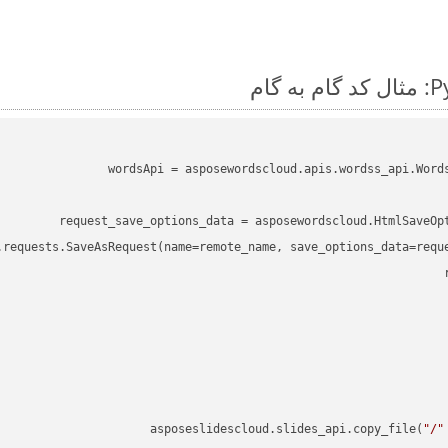
wordsApi = asposewordscloud.apis.wordss_api.Word
asposeslidescloud.slides_api.copy_file(
"/"