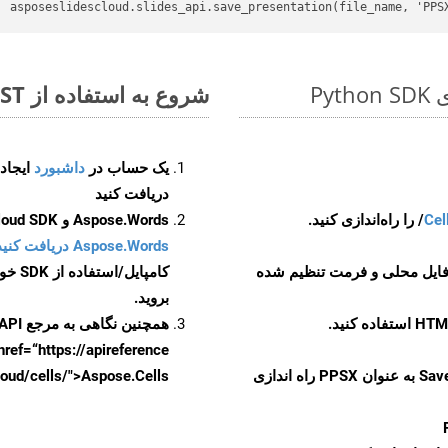
asposeslidescloud.slides_api.save_presentation(file_name, 'PPS
شروع به استفاده از Aspose.Total REST برای OTT to PPSX کنید
یک حساب در
داشبورد
دریافت کنید
Cel
Aspose.Words و Aspose.Cells Cloud SDK برای کد منبع Python را از
Aspose.Words دریافت کنید مخازن GitHub
 فایل محلی و فرمت تنظیم شده
کامپایل/استفاده از SDK خودتان یا برای گزینه های دانلود جایگزین به
بروید.
همچنین نگاهی به مرجع API مبتنی بر Swagger برای
href=“https://apireference بیندازید. برای اطلاعات بیشتر دربار
را از CellsAPI با SaveFormat به عنوان PPSX راه اندازی
.aspose.cloud/cells/">Aspose.Cells ر