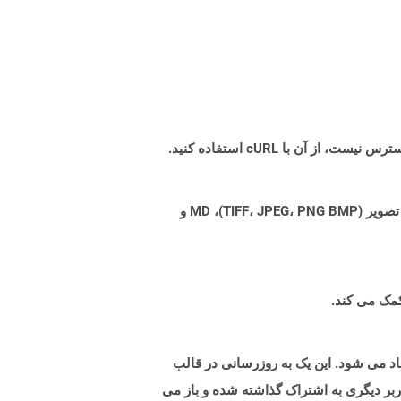
Aspose.Total Cloud می تواند فرمت های فایل را از هر خانواده محصول به هر خانواده محصول دیگری به PDF، DOCX، XPS، تصویر (TIFF، JPEG، PNG BMP)، MD و
Microsoft و بالاتر برای هدف نمایش اسلاید ایجاد می شود. این یک به روزرسانی در قالب
که توسط نسخه های Microsoft PowerPoint 97-2003 پشتیبانی می شود. هنگامی که یک فایل PPSX با کاربر دیگری به اشتراک گذاشته شده و باز می