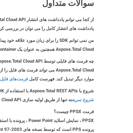
سوالات متداول
از کجا می توانم یادداشت های انتشار Aspose.Total Cloud API را برای Python پیدا کنم؟
یادداشت های انتشار کامل را می توان در بررسی کر
من نمی توانم SDK را برای زبان مورد علاقه خود پیدا کنم. باید چکار کنم؟
Aspose.Total Cloud همچنین به عنوان یک Docker Container در دسترس است. در صورتی که SDK مورد نیاز شما هنوز در دسترس نیست، از آن با cURL استفاده کنید.
چه فرمت های فایلی توسط Aspose.Total Cloud API پشتیبانی می شود؟
موارد دیگر تبدیل کند. فهرست کامل
فرمت‌های فایل 
شروع با Aspose.Total REST APIs با استفاده از Python SDK: راهنمای مبتدی
شروع سریع
نه تنها از طریق اولیه سازی Aspose.Total Cloud API راهنمایی می کند، بلکه به نصب کتابخانه های مورد نیاز نیز کمک می کند.
فرمت PPSX چیست؟