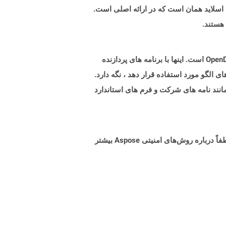
ی نمایش اسلاید همان است که در ارائه اصلی است.
پرونده هایی با پسوند OTT نشان دهنده اسناد الگوی تولید شده توسط برنامه های مطابق با فرمت استاندارد OpenDocument Oasis است. اینها با برنامه های پردازنده
این پرونده های الگو مورد استفاده قرار دهد ، نگه دارد.
نند نامه های شرکت و فرم های استاندارد
البته! Aspose Cloud از سرورهای ابری آمازون EC2 استفاده می کند که امنیت و انعطاف پذیری سرویس را تضمین می کند. لطفاً درباره روش‌های امنیتی Aspose بیشتر