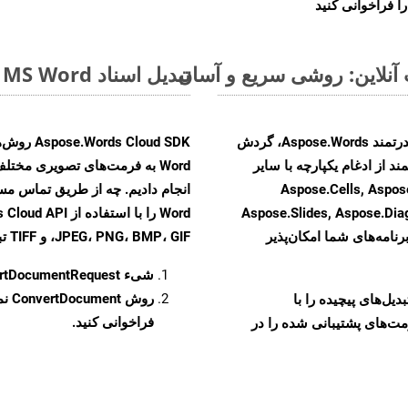
ا فراخوانی کنید
تبدیل اسناد MS Word از OTT به فرمت‌های تصویری - راهنمای گام به گام
با تبدیل فایل‌های OTT به HTML با استفاده از API قدرتمند Aspose.Words، گردش
ند از ادغام یکپارچه با سایر
Aspose.Cells, Aspose.PDF, Aspos,
Aspose.Slides, Aspose.Di
رنامه‌های شما امکان‌پذیر
JPEG، PNG، BMP، GIF، و TIFF تبدیل کنید.
شیء
rtDocumentRequest
روش
ConvertDocument
و تبدیل‌های پیچیده را با
فراخوانی کنید.
مت‌های پشتیبانی شده را در