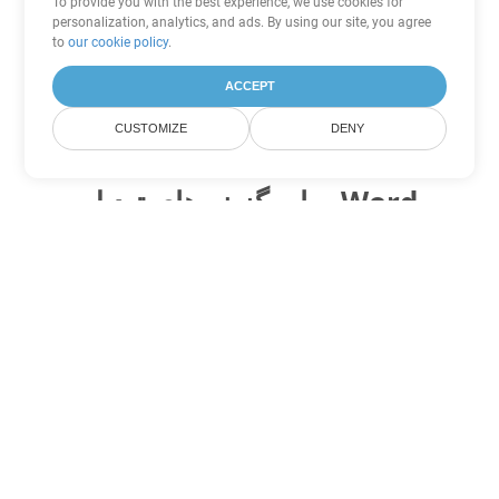
To provide you with the best experience, we use cookies for
personalization, analytics, and ads. By using our site, you agree
to
our cookie policy
.
ACCEPT
CUSTOMIZE
DENY
سایر گزینه های تبدیل Word
OTT را به DOC تبدیل کنید
DOC:
Microsoft Word Binary Format
OTT را به DOT تبدیل کنید
DOT:
Microsoft Word Template Files
OTT را به DOCX تبدیل کنید
DOCX:
Office 2007+ Word Document