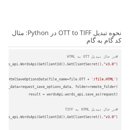
نحوه تبدیل OTT to TIFF در Python: مثال
کد گام به گام
#در حال تبدیل OTT به HTML
ordss_api.WordsApi(GetClientId(),GetClientSecret(),
"v3.0"
oud.HtmlSaveOptionsData(file_name=file.OTT + 
'/file.HTML'
)

ions_data=request_save_options_data, folder=remote_folder)

result
#در حال تبدیل HTML به TIFF
ordss_api.WordsApi(GetClientId(),GetClientSecret(),
"v3.0"