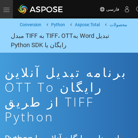
فارسی
Toggle navigation
محصولات
Aspose.Total
Python
Conversion
تبدیل Word بهTIFF، OTT به TIFF مبدل
رایگان یا Python SDK
برنامه تبدیل آنلاین
رایگان OTT To
TIFF از طریق
Python