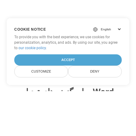
COOKIE NOTICE
To provide you with the best experience, we use cookies for
personalization, analytics, and ads. By using our site, you agree
to
our cookie policy
.
ACCEPT
CUSTOMIZE
DENY
سایر گزینه های تبدیل Word
PDF را به DOC تبدیل کنید
DOC:
Microsoft Word Binary Format
PDF را به DOT تبدیل کنید