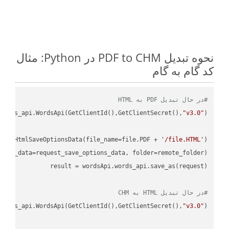
نحوه تبدیل PDF to CHM در Python: مثال
کد گام به گام
#در حال تبدیل PDF به HTML
ordss_api.WordsApi(GetClientId(),GetClientSecret(),
"v3.0"
oud.HtmlSaveOptionsData(file_name=file.PDF + 
'/file.HTML'
)

ions_data=request_save_options_data, folder=remote_folder)

result
#در حال تبدیل HTML به CHM
ordss_api.WordsApi(GetClientId(),GetClientSecret(),
"v3.0"