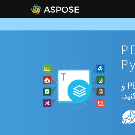
ان PDF To
از برنامه رایگان آنلاین یا Python SDK برای تبدیل بین PDF و PDFA و