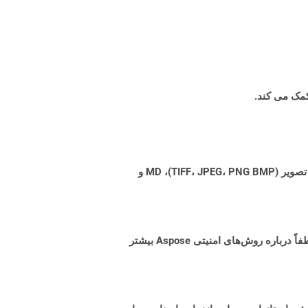
Aspose.Total Cloud می تواند فرمت های فایل را از هر خانواده محصول به هر خانواده محصول دیگری به PDF، DOCX، XPS، تصویر (TIFF، JPEG، PNG BMP)، MD و
البته! Aspose Cloud از سرورهای ابری آمازون EC2 استفاده می کند که امنیت و انعطاف پذیری سرویس را تضمین می کند. لطفاً درباره روش‌های امنیتی Aspose بیشتر