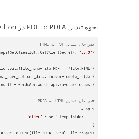
نحوه تبدیل PDF to PDFA در Python: مثال کد گام به گام
#در حال تبدیل PDF به HTML
sApi(GetClientId(),GetClientSecret(),
"v3.0"
#در حال تبدیل HTML به PDFA
"folder"
orage_to_HTML(file.PDFA, resultFile,**opts)
