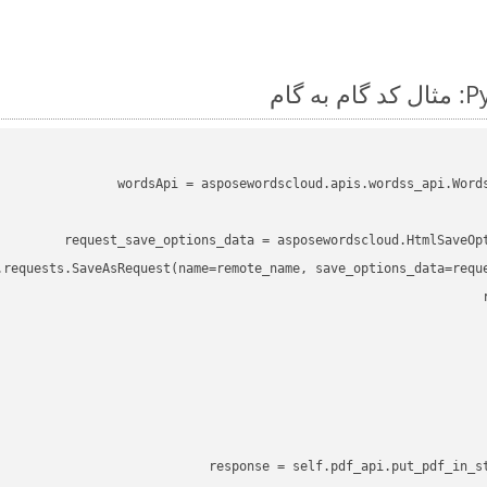
wordsApi = asposewordscloud.apis.wordss_api.Word
response = self.pdf_api.put_pdf_in_st