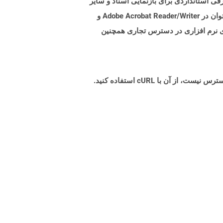
. هدف از این قالب پرونده ، معرفی استانداردی برای بازنمایی اسناد و سایر
مواد مرجع در فرمی است که مستقل از نرم افزار برنامه ، سخت افزار و همچنین سیستم عامل باشد. پرونده های PDF را می توان در Adobe Acrobat Reader/Writer و
از کرد. بسیاری از سوئیت های نرم افزاری در دسترس تجاری همچنین