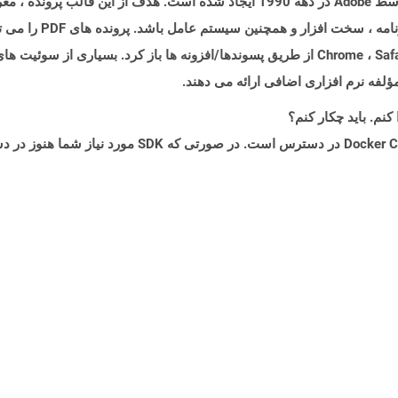
قالب اسناد قابل حمل (PDF) نوعی سند است که توسط Adobe در دهه 1990 ایجاد شده است
همچنین در اکثر مرورگرهای مدرن مانند Chrome ، Safari ، Firefox از طریق پسوندها/افزونه ها ب