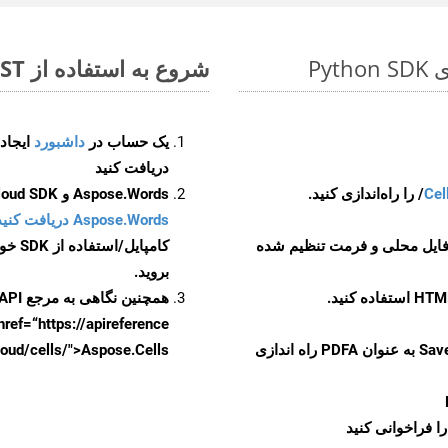
شروع به استفاده از Aspose.Total REST برای PDF to PDFA کنید
یک حساب در
داشبورد
دریافت کنید
Cel
Aspose.Words و Aspose.Cells Cloud SDK برای کد منبع Python را از
Aspose.Words دریافت کنید مخازن GitHub
 فایل محلی و فرمت تنظیم شده
کامپایل/استفاده از SDK خودتان یا برای گزینه های دانلود جایگزین به
بروید.
همچنین نگاهی به مرجع API مبتنی بر Swagger برای
href=“https://apireference بیندازید. برای اطلاعات بیشتر دربار
را از CellsAPI با SaveFormat به عنوان PDFA راه اندازی
.aspose.cloud/cells/">Aspose.Cells ر
ا فراخوانی کنید