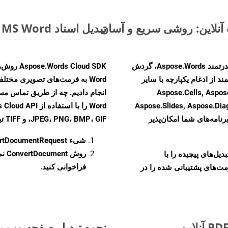
تبدیل اسناد MS Word از PDF به فرمت‌های تصویری - راهنمای گام به گام
با تبدیل فایل‌های PDF به HTML با استفاده از API قدرتمند Aspose.Words، گردش
ند از ادغام یکپارچه با سایر
Aspose.Cells, Aspose.PDF, Aspos,
Aspose.Slides, Aspose.Di
رنامه‌های شما امکان‌پذیر
JPEG، PNG، BMP، GIF، و TIFF تبدیل کنید.
شیء
rtDocumentRequest
روش
ConvertDocument
و تبدیل‌های پیچیده را با
فراخوانی کنید.
مت‌های پشتیبانی شده را در
نحوه تبدیل صفحه وب به ف