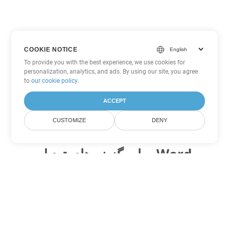
COOKIE NOTICE
To provide you with the best experience, we use cookies for
personalization, analytics, and ads. By using our site, you agree
to
our cookie policy
.
ACCEPT
CUSTOMIZE
DENY
سایر گزینه های تبدیل Word
PDF را به DOC تبدیل کنید
DOC:
Microsoft Word Binary Format
PDF را به DOT تبدیل کنید