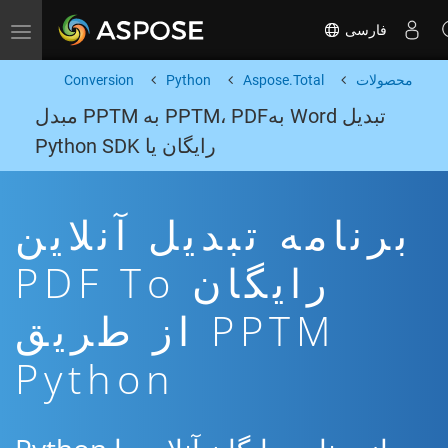
فارسی
Toggle navigation
محصولات
Aspose.Total
Python
Conversion
تبدیل Word بهPPTM، PDF به PPTM مبدل
رایگان یا Python SDK
برنامه تبدیل آنلاین
رایگان PDF To
PPTM از طریق
Python