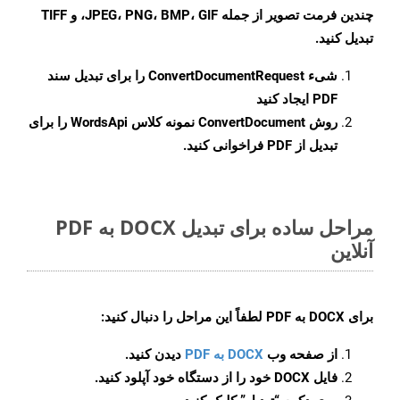
چندین فرمت تصویر از جمله JPEG، PNG، BMP، GIF، و TIFF
تبدیل کنید.
شیء
ConvertDocumentRequest
را برای تبدیل سند
PDF ایجاد کنید
روش
ConvertDocument
نمونه کلاس WordsApi را برای
تبدیل از PDF فراخوانی کنید.
مراحل ساده برای تبدیل DOCX به PDF
آنلاین
برای
DOCX به PDF
لطفاً این مراحل را دنبال کنید:
از صفحه وب
DOCX به PDF
دیدن کنید.
فایل DOCX خود را از دستگاه خود آپلود کنید.