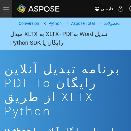
فارسی
Toggle navigation
محصولات
Aspose.Total
Python
Conversion
تبدیل Word بهXLTX، PDF به XLTX مبدل
رایگان یا Python SDK
برنامه تبدیل آنلاین
رایگان PDF To
XLTX از طریق
Python