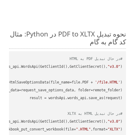
نحوه تبدیل PDF to XLTX در Python: مثال
کد گام به گام
#در حال تبدیل PDF به HTML
ordss_api.WordsApi(GetClientId(),GetClientSecret(),
"v3.0"
oud.HtmlSaveOptionsData(file_name=file.PDF + 
'/file.HTML'
)

ions_data=request_save_options_data, folder=remote_folder)

result
#در حال تبدیل HTML به XLTX
ordss_api.WordsApi(GetClientId(),GetClientSecret(),
"v3.0"
)

_workbook_put_convert_workbook(file+
".HTML"
,format=
"XLTX"
)
