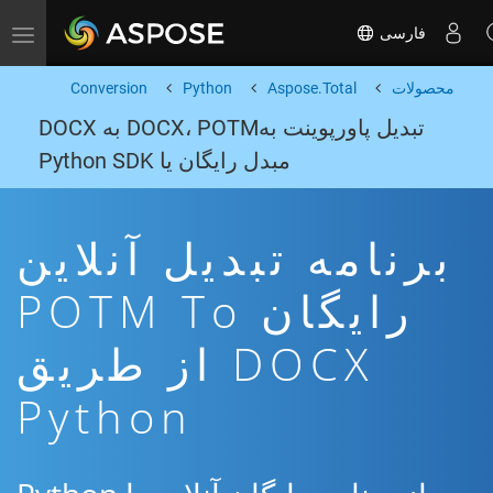
فارسی
Toggle navigation
محصولات
Aspose.Total
Python
Conversion
تبدیل پاورپوینت بهDOCX، POTM به DOCX
مبدل رایگان یا Python SDK
برنامه تبدیل آنلاین
رایگان POTM To
DOCX از طریق
Python