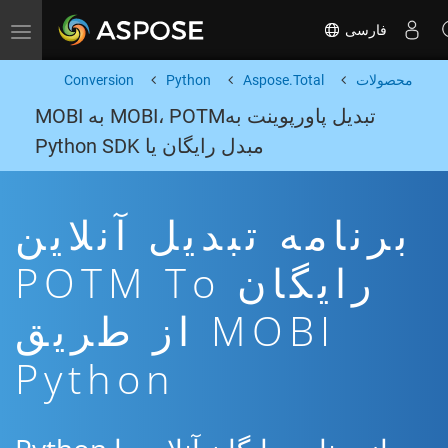
فارسی
Toggle navigation
محصولات
Aspose.Total
Python
Conversion
تبدیل پاورپوینت بهMOBI، POTM به MOBI
مبدل رایگان یا Python SDK
برنامه تبدیل آنلاین
رایگان POTM To
MOBI از طریق
Python