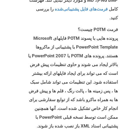
PNG BMP)، MD و موارد دیگر تبدیل کند. فهرست
کامل
فرمت‌های فایل پشتیبانی‌شده
را بررسی
کنید.
فرمت POTM چیست؟
پرونده هایی با پسوند POTM فایلهای Microsoft
PowerPoint Template با پشتیبانی از ماکروها
هستند. پرونده های POTM با PowerPoint 2007 یا
بالاتر ایجاد می شوند و حاوی تنظیمات پیش فرض
است که می تواند برای ایجاد فایلهای ارائه بیشتر
استفاده شود. این تنظیمات می تواند شامل سبک
ها ، پس زمینه ها ، پالت رنگ ، قلم ها و پیش فرض
ها به همراه ماکرو باشد که از توابع سفارشی برای
انجام کار خاص تشکیل شده است. آنها همچنین
ممکن است توسط نسخه قبلی PowerPoint با
پشتیبانی اسناد XML باز نصب شده باز شوند.