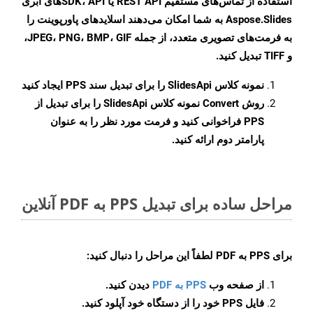
استفاده از تماس‌های مستقیم REST API یا SDK، APIهای ابری
Aspose.Slides به شما امکان می‌دهند اسلایدهای پاورپوینت را
به فرمت‌های تصویری متعدد، از جمله JPEG، PNG، BMP، GIF،
و TIFF تبدیل کنید.
نمونه کلاس
SlidesApi
را برای تبدیل سند PPS ایجاد کنید
روش
Convert
نمونه کلاس SlidesApi را برای تبدیل از
PPS فراخوانی کنید و فرمت مورد نظر را به عنوان
پارامتر دوم ارائه کنید.
مراحل ساده برای تبدیل PPS به PDF آنلاین
برای
PPS به PDF
لطفاً این مراحل را دنبال کنید:
از صفحه وب
PPS به PDF
دیدن کنید.
فایل PPS خود را از دستگاه خود آپلود کنید.