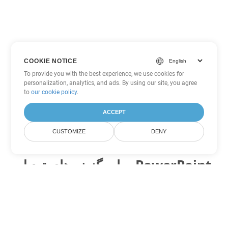
COOKIE NOTICE
To provide you with the best experience, we use cookies for
personalization, analytics, and ads. By using our site, you agree
to
our cookie policy
.
ACCEPT
CUSTOMIZE
DENY
سایر گزینه های تبدیل PowerPoint
PPS را به DOC تبدیل کنید
DOC:
Microsoft Word Binary Format