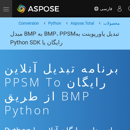
فارسی
Toggle navigation
محصولات
Aspose.Total
Python
Conversion
تبدیل پاورپوینت بهBMP، PPSM به BMP مبدل
رایگان یا Python SDK
برنامه تبدیل آنلاین
رایگان PPSM To
BMP از طریق
Python