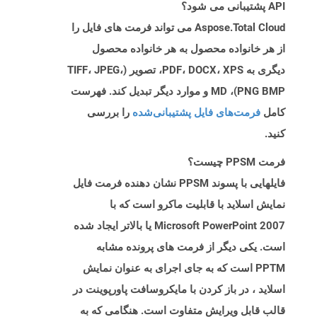
API پشتیبانی می شود؟
Aspose.Total Cloud می تواند فرمت های فایل را
از هر خانواده محصول به هر خانواده محصول
دیگری به PDF، DOCX، XPS، تصویر (TIFF، JPEG،
PNG BMP)، MD و موارد دیگر تبدیل کند. فهرست
کامل
فرمت‌های فایل پشتیبانی‌شده
را بررسی
کنید.
فرمت PPSM چیست؟
فایلهایی با پسوند PPSM نشان دهنده فرمت فایل
نمایش اسلاید با قابلیت ماکرو است که با
Microsoft PowerPoint 2007 یا بالاتر ایجاد شده
است. یکی دیگر از فرمت های پرونده مشابه
PPTM است که به جای اجرای به عنوان نمایش
اسلاید ، در باز کردن با مایکروسافت پاورپوینت در
قالب قابل ویرایش متفاوت است. هنگامی که به