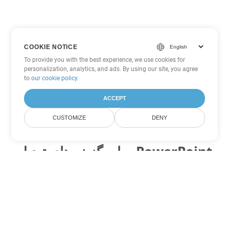
COOKIE NOTICE
To provide you with the best experience, we use cookies for
personalization, analytics, and ads. By using our site, you agree
to
our cookie policy
.
ACCEPT
CUSTOMIZE
DENY
سایر گزینه های تبدیل PowerPoint
PPSM را به DOC تبدیل کنید
DOC:
Microsoft Word Binary Format
PPSM را به DOT تبدیل کنید