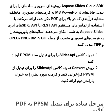
Aspose.Slides Cloud SDK روش‌های سریع و ساده‌ای را برای
تبدیل فایل‌های MS PowerPoint به فرمت‌های تصویری مختلف،
مشابه فرآیندی که در بالا برای POT ذکر شد، ارائه می‌کند. با
استفاده از تماس‌های مستقیم REST API یا SDK، APIهای ابری
Aspose.Slides به شما امکان می‌دهند اسلایدهای پاورپوینت را
به فرمت‌های تصویری متعدد، از جمله JPEG، PNG، BMP، GIF،
و TIFF تبدیل کنید.
نمونه کلاس
SlidesApi
را برای تبدیل سند PPSM ایجاد
کنید
روش
Convert
نمونه کلاس SlidesApi را برای تبدیل از
PPSM فراخوانی کنید و فرمت مورد نظر را به عنوان
پارامتر دوم ارائه کنید.
مراحل ساده برای تبدیل PPSM به PDF
آنلاین