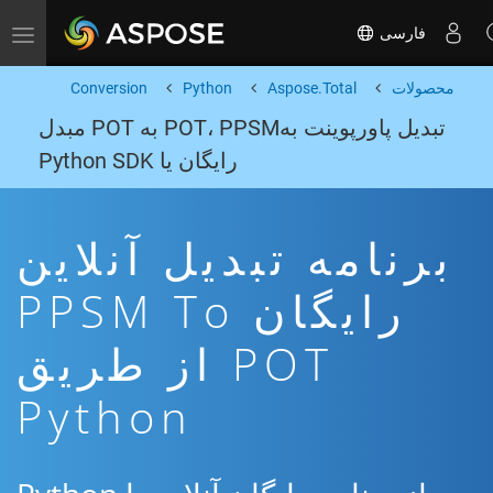
فارسی
Toggle navigation
محصولات
Aspose.Total
Python
Conversion
تبدیل پاورپوینت بهPOT، PPSM به POT مبدل
رایگان یا Python SDK
برنامه تبدیل آنلاین
رایگان PPSM To
POT از طریق
Python