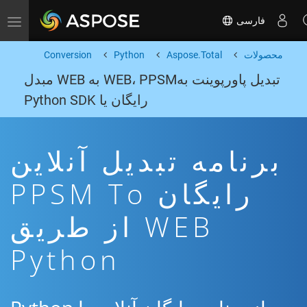
فارسی
Toggle navigation
محصولات
Aspose.Total
Python
Conversion
تبدیل پاورپوینت بهWEB، PPSM به WEB مبدل
رایگان یا Python SDK
برنامه تبدیل آنلاین
رایگان PPSM To
WEB از طریق
Python