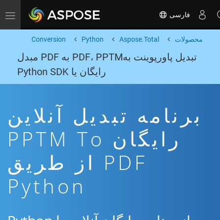
فارسی
Toggle navigation
محصولات
Aspose.Total
Python
Conversion
تبدیل پاورپوینت بهPDF، PPTM به PDF مبدل
رایگان یا Python SDK
برنامه تبدیل آنلاین
رایگان PPTM To
PDF از طریق
Python