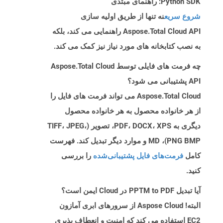
Python SDK: راهنمای مبتدی
شروع سریع
نه تنها از طریق اولیه سازی
Aspose.Total Cloud API راهنمایی می کند، بلکه
به نصب کتابخانه های مورد نیاز نیز کمک می کند.
چه فرمت های فایلی توسط Aspose.Total Cloud
API پشتیبانی می شود؟
Aspose.Total Cloud می تواند فرمت های فایل را
از هر خانواده محصول به هر خانواده محصول
دیگری به PDF، DOCX، XPS، تصویر (TIFF، JPEG،
PNG BMP)، MD و موارد دیگر تبدیل کند. فهرست
کامل
فرمت‌های فایل پشتیبانی‌شده
را بررسی
کنید.
آیا تبدیل PPTM to PDF در Cloud ایمن است؟
البته! Aspose Cloud از سرورهای ابری آمازون
EC2 استفاده می کند که امنیت و انعطاف پذیری