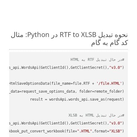
نحوه تبدیل RTF to XLSB در Python: مثال
کد گام به گام
#در حال تبدیل RTF به HTML
ordss_api.WordsApi(GetClientId(),GetClientSecret(),
"v3.0"
oud.HtmlSaveOptionsData(file_name=file.RTF + 
'/file.HTML'
)

ions_data=request_save_options_data, folder=remote_folder)

result
#در حال تبدیل HTML به XLSB
ordss_api.WordsApi(GetClientId(),GetClientSecret(),
"v3.0"
)

_workbook_put_convert_workbook(file+
".HTML"
,format=
"XLSB"
)
