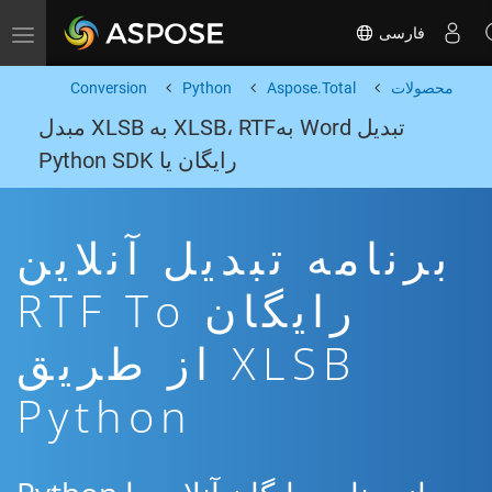
فارسی
Toggle navigation
محصولات
Aspose.Total
Python
Conversion
تبدیل Word بهXLSB، RTF به XLSB مبدل
رایگان یا Python SDK
برنامه تبدیل آنلاین
رایگان RTF To
XLSB از طریق
Python