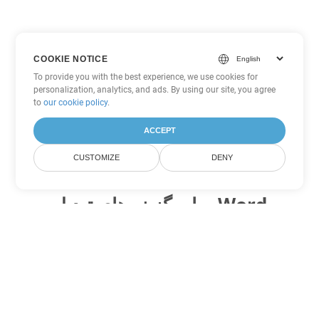
COOKIE NOTICE
To provide you with the best experience, we use cookies for
personalization, analytics, and ads. By using our site, you agree
to
our cookie policy
.
ACCEPT
CUSTOMIZE
DENY
سایر گزینه های تبدیل Word
RTF را به DOC تبدیل کنید
DOC:
Microsoft Word Binary Format
RTF را به DOT تبدیل کنید