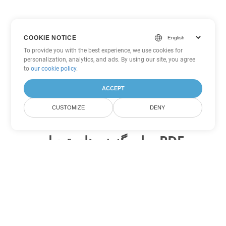
COOKIE NOTICE
To provide you with the best experience, we use cookies for
personalization, analytics, and ads. By using our site, you agree
to
our cookie policy
.
ACCEPT
CUSTOMIZE
DENY
سایر گزینه های تبدیل PDF
WEB را به DOC تبدیل کنید
DOC:
Microsoft Word Binary Format
WEB را به DOT تبدیل کنید
DOT:
Microsoft Word Template Files