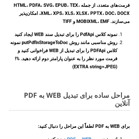
فرمت‌های متعدد، از جمله HTML، PDFA، SVG، EPUB، TEX،
XML، XPS، XLS، XLSX، PPTX، DOC، DOCX، امکان‌پذیر
می‌سازند. MOBIXML، EMF و TIFF
نمونه کلاس
PdfApi
را برای تبدیل سند WEB ایجاد کنید
روش مناسبی مانند روش
putPdfInStorageToDoc
نمونه
کلاس PDFApi را برای تبدیل از WEB فراخوانی کنید و
فرمت مورد نظر را به عنوان پارامتر دوم ارائه دهید. %!
(EXTRA string=JPEG)
مراحل ساده برای تبدیل WEB به PDF
آنلاین
برای
WEB به PDF
لطفاً این مراحل را دنبال کنید: