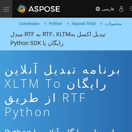
فارسی
Toggle navigation
محصولات
Aspose.Total
Python
Conversion
تبدیل اکسل بهRTF، XLTM به RTF مبدل
رایگان یا Python SDK
برنامه تبدیل آنلاین
رایگان XLTM To
RTF از طریق
Python