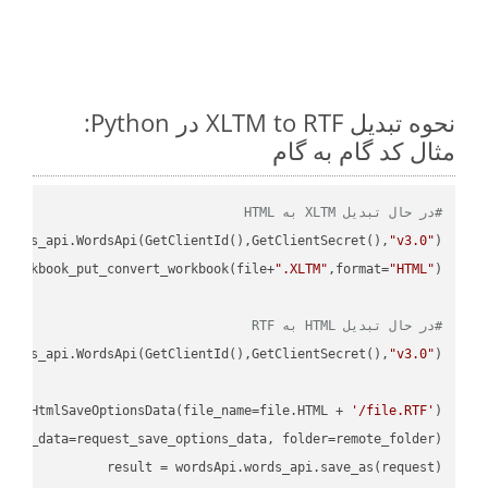
نحوه تبدیل XLTM to RTF در Python:
مثال کد گام به گام
#در حال تبدیل XLTM به HTML
ordss_api.WordsApi(GetClientId(),GetClientSecret(),
"v3.0"
)

_workbook_put_convert_workbook(file+
".XLTM"
,format=
"HTML"
#در حال تبدیل HTML به RTF
ordss_api.WordsApi(GetClientId(),GetClientSecret(),
"v3.0"
oud.HtmlSaveOptionsData(file_name=file.HTML + 
'/file.RTF'
)

ions_data=request_save_options_data, folder=remote_folder)

result
 = wordsApi.words_api.save_as(request)
