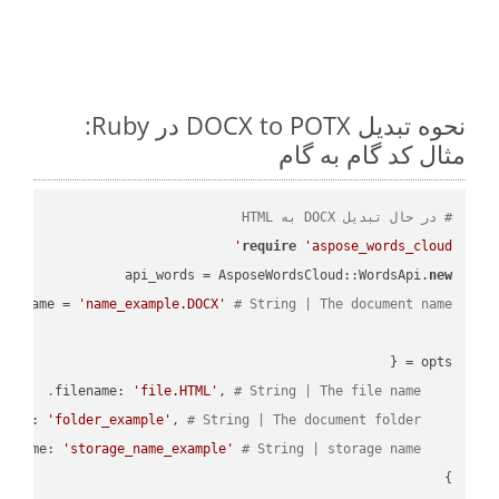
نحوه تبدیل DOCX to POTX در Ruby:
مثال کد گام به گام
# در حال تبدیل DOCX به HTML
require
'aspose_words_cloud'
api_words = AsposeWordsCloud::WordsApi.
new
name = 
'name_example.DOCX'
# String | The document name.
'file.HTML'
, 
# String | The file name.
    filename: 
'folder_example'
, 
# String | The document folder.
    folder: 
'storage_name_example'
# String | storage name.
    storage_name: 