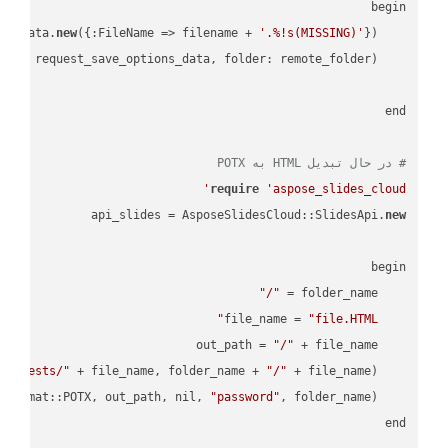
new
({:FileName => filename + 
'.%!s(MISSING)'
    request_save_options_data = api_words.HtmlSaveOptionsData.
    request = api_words.SaveAsRequest.
# در حال تبدیل HTML به POTX
require
'aspose_slides_cloud'
api_slides = AsposeSlidesCloud::SlidesApi.
new
"/"
    folder_name = 
"file.HTML"
    file_name = 
"/"
    out_path = 
empTests/"
 + file_name, folder_name + 
"/"
    AsposeSlidesCloud::SpecUtils.api.copy_file(
"password"
    AsposeSlidesCloud::SpecUtils.api.save_presentation(file_name, AsposeSlidesCloud::ExportFormat::POTX, out_path, nil, 
end
