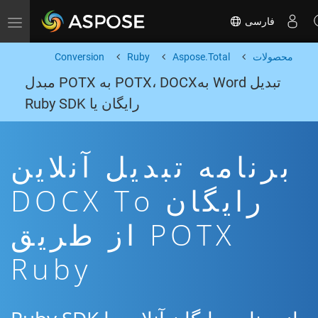
فارسی
Toggle navigation
محصولات
Aspose.Total
Ruby
Conversion
تبدیل Word بهPOTX، DOCX به POTX مبدل
رایگان یا Ruby SDK
برنامه تبدیل آنلاین
رایگان DOCX To
POTX از طریق
Ruby