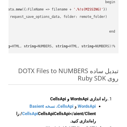
new
({:FileName => filename + 
'.%!s(MISSING)'
    request_save_options_data = api_words.HtmlSaveOptionsData.
    request = api_words.SaveAsRequest.
tring
=HTML, 
string
=NUMBERS, 
string
=HTML, 
string
=NUMBERS)
%!(EXTRA 
تبدیل ساده DOTX Files to NUMBERS
روی Ruby SDK
راه اندازی WordsApi و CellsApi
WordsApi
و
CellsApi، نسخه Basient
CellsApi
CellsApi
CellsApi</aient/Client/ را
راه‌اندازی کنید.