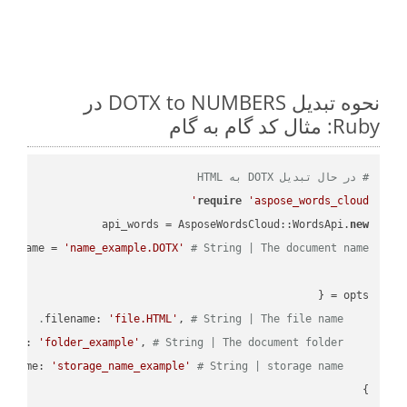
نحوه تبدیل DOTX to NUMBERS در
Ruby: مثال کد گام به گام
# در حال تبدیل DOTX به HTML
require
'aspose_words_cloud'
api_words = AsposeWordsCloud::WordsApi.
new
name = 
'name_example.DOTX'
# String | The document name.
'file.HTML'
, 
# String | The file name.
    filename: 
'folder_example'
, 
# String | The document folder.
    folder: 
'storage_name_example'
# String | storage name.
    storage_name: 