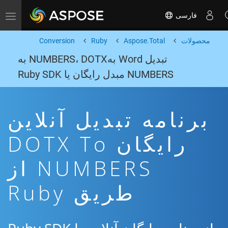
فارسی
Toggle navigation
محصولات
Aspose.Total
Ruby
Conversion
تبدیل Word بهNUMBERS، DOTX به
NUMBERS مبدل رایگان یا Ruby SDK
برنامه تبدیل آنلاین
رایگان DOTX To
NUMBERS از
طریق Ruby