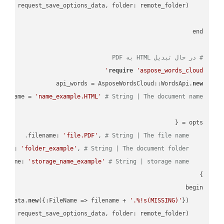
    request = api_words.SaveAsRequest.
# در حال تبدیل HTML به PDF
require
'aspose_words_cloud'
api_words = AsposeWordsCloud::WordsApi.
new
name = 
'name_example.HTML'
# String | The document name.
'file.PDF'
, 
# String | The file name.
    filename: 
'folder_example'
, 
# String | The document folder.
    folder: 
'storage_name_example'
# String | storage name.
    storage_name: 
new
({:FileName => filename + 
'.%!s(MISSING)'
    request_save_options_data = api_words.HtmlSaveOptionsData.
    request = api_words.SaveAsRequest.