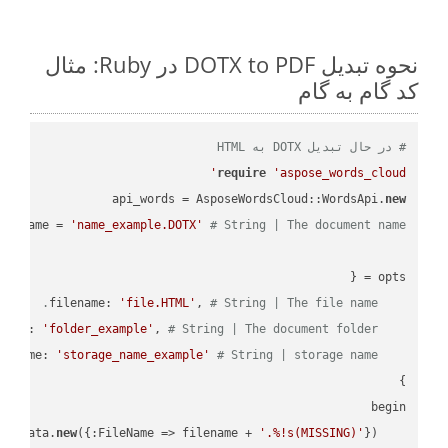
نحوه تبدیل DOTX to PDF در Ruby: مثال
کد گام به گام
# در حال تبدیل DOTX به HTML
require
'aspose_words_cloud'
api_words = AsposeWordsCloud::WordsApi.
new
name = 
'name_example.DOTX'
# String | The document name.
'file.HTML'
, 
# String | The file name.
    filename: 
'folder_example'
, 
# String | The document folder.
    folder: 
'storage_name_example'
# String | storage name.
    storage_name: 
new
({:FileName => filename + 
'.%!s(MISSING)'
    request_save_options_data = api_words.HtmlSaveOptionsData.