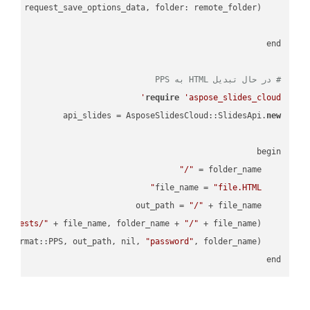
    request = api_words.SaveAsRequest.
# در حال تبدیل HTML به PPS
require
'aspose_slides_cloud'
api_slides = AsposeSlidesCloud::SlidesApi.
new
"/"
    folder_name = 
"file.HTML"
    file_name = 
"/"
    out_path = 
empTests/"
 + file_name, folder_name + 
"/"
    AsposeSlidesCloud::SpecUtils.api.copy_file(
"password"
    AsposeSlidesCloud::SpecUtils.api.save_presentation(file_name, AsposeSlidesCloud::ExportFormat::PPS, out_path, nil, 
end
