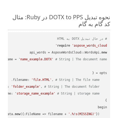
نحوه تبدیل DOTX to PPS در Ruby: مثال
کد گام به گام
# در حال تبدیل DOTX به HTML
require
'aspose_words_cloud'
api_words = AsposeWordsCloud::WordsApi.
new
name = 
'name_example.DOTX'
# String | The document name.
'file.HTML'
, 
# String | The file name.
    filename: 
'folder_example'
, 
# String | The document folder.
    folder: 
'storage_name_example'
# String | storage name.
    storage_name: 
new
({:FileName => filename + 
'.%!s(MISSING)'
    request_save_options_data = api_words.HtmlSaveOptionsData.