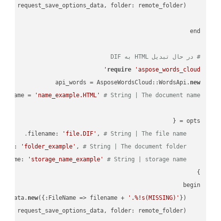
    request = api_words.SaveAsRequest.
# در حال تبدیل HTML به DIF
require
'aspose_words_cloud'
api_words = AsposeWordsCloud::WordsApi.
new
name = 
'name_example.HTML'
# String | The document name.
'file.DIF'
, 
# String | The file name.
    filename: 
'folder_example'
, 
# String | The document folder.
    folder: 
'storage_name_example'
# String | storage name.
    storage_name: 
new
({:FileName => filename + 
'.%!s(MISSING)'
    request_save_options_data = api_words.HtmlSaveOptionsData.
    request = api_words.SaveAsRequest.