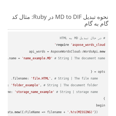
نحوه تبدیل MD to DIF در Ruby: مثال کد
گام به گام
# در حال تبدیل MD به HTML
require
'aspose_words_cloud'
api_words = AsposeWordsCloud::WordsApi.
new
name = 
'name_example.MD'
# String | The document name.
'file.HTML'
, 
# String | The file name.
    filename: 
'folder_example'
, 
# String | The document folder.
    folder: 
'storage_name_example'
# String | storage name.
    storage_name: 
new
({:FileName => filename + 
'.%!s(MISSING)'
    request_save_options_data = api_words.HtmlSaveOptionsData.