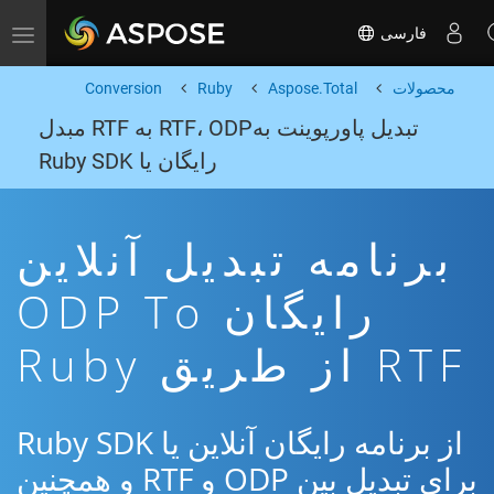
فارسی
Toggle navigation
محصولات
Aspose.Total
Ruby
Conversion
تبدیل پاورپوینت بهRTF، ODP به RTF مبدل
رایگان یا Ruby SDK
برنامه تبدیل آنلاین
رایگان ODP To
RTF از طریق Ruby
از برنامه رایگان آنلاین یا Ruby SDK
برای تبدیل بین ODP و RTF و همچنین