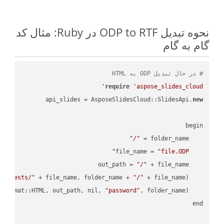
نحوه تبدیل ODP to RTF در Ruby: مثال کد
گام به گام
# در حال تبدیل ODP به HTML
require
'aspose_slides_cloud'
api_slides = AsposeSlidesCloud::SlidesApi.
new
"/"
    folder_name = 
"file.ODP"
    file_name = 
"/"
    out_path = 
empTests/"
 + file_name, folder_name + 
"/"
    AsposeSlidesCloud::SpecUtils.api.copy_file(
"password"
    AsposeSlidesCloud::SpecUtils.api.save_presentation(file_name, AsposeSlidesCloud::ExportFormat::HTML, out_path, nil, 