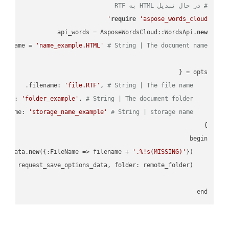
# در حال تبدیل HTML به RTF
require
'aspose_words_cloud'
api_words = AsposeWordsCloud::WordsApi.
new
name = 
'name_example.HTML'
# String | The document name.
'file.RTF'
, 
# String | The file name.
    filename: 
'folder_example'
, 
# String | The document folder.
    folder: 
'storage_name_example'
# String | storage name.
    storage_name: 
new
({:FileName => filename + 
'.%!s(MISSING)'
    request_save_options_data = api_words.HtmlSaveOptionsData.
    request = api_words.SaveAsRequest.
end
