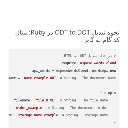
نحوه تبدیل ODT to DOT در Ruby: مثال
کد گام به گام
# در حال تبدیل ODT به HTML
require
'aspose_words_cloud'
api_words = AsposeWordsCloud::WordsApi.
new
name = 
'name_example.ODT'
# String | The document name.
'file.HTML'
, 
# String | The file name.
    filename: 
'folder_example'
, 
# String | The document folder.
    folder: 
'storage_name_example'
# String | storage name.
    storage_name: 