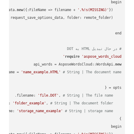
new
({:FileName => filename + 
'.%!s(MISSING)'
    request_save_options_data = api_words.HtmlSaveOptionsData.
    request = api_words.SaveAsRequest.
# در حال تبدیل HTML به DOT
require
'aspose_words_cloud'
api_words = AsposeWordsCloud::WordsApi.
new
name = 
'name_example.HTML'
# String | The document name.
'file.DOT'
, 
# String | The file name.
    filename: 
'folder_example'
, 
# String | The document folder.
    folder: 
'storage_name_example'
# String | storage name.
    storage_name: 