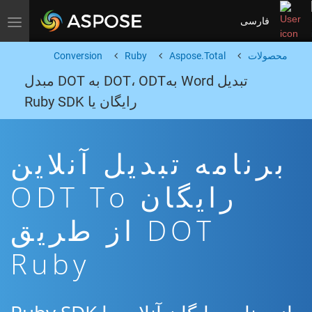
فارسی
Toggle navigation
محصولات
Aspose.Total
Ruby
Conversion
تبدیل Word بهDOT، ODT به DOT مبدل
رایگان یا Ruby SDK
برنامه تبدیل آنلاین
رایگان ODT To
DOT از طریق
Ruby