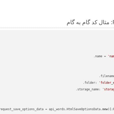
name = 
'na
'folder_
'stora
new
({: