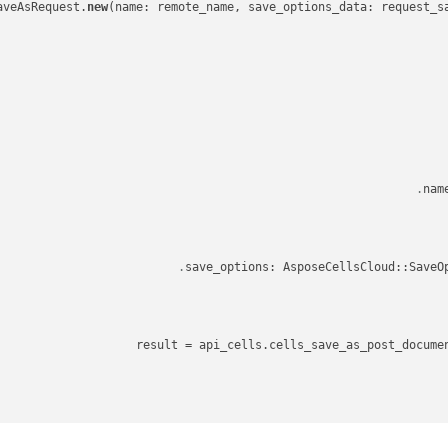
new
nam