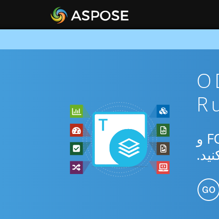
ن ODT To
از برنامه رایگان آنلاین یا Ruby SDK برای تبدیل بین ODT و FODS و