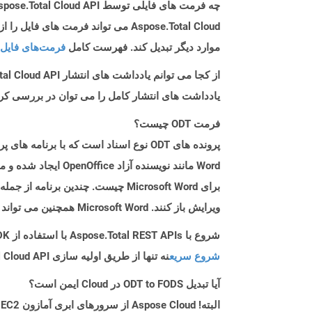
چه فرمت های فایلی توسط Aspose.Total Cloud API پشتیبانی می شود؟
موارد دیگر تبدیل کند. فهرست کامل
فرمت‌های فایل 
از کجا می توانم یادداشت های انتشار Aspose.Total Cloud API را برای Ruby پیدا کنم؟
یادداشت های انتشار کامل را می توان در بررسی کر
فرمت ODT چیست؟
ویرایش باز کنند. Microsoft Word همچنین می تواند پرونده های ODT را باز کرده و آن را در قالب های دیگری مانند Doc و Docx ذخیره کند.
شروع با Aspose.Total REST APIs با استفاده از Ruby SDK: راهنمای مبتدی
شروع سریع
نه تنها از طریق اولیه سازی Aspose.Total Cloud API راهنمایی می کند، بلکه به نصب کتابخانه های مورد نیاز نیز کمک می کند.
آیا تبدیل ODT to FODS در Cloud ایمن است؟