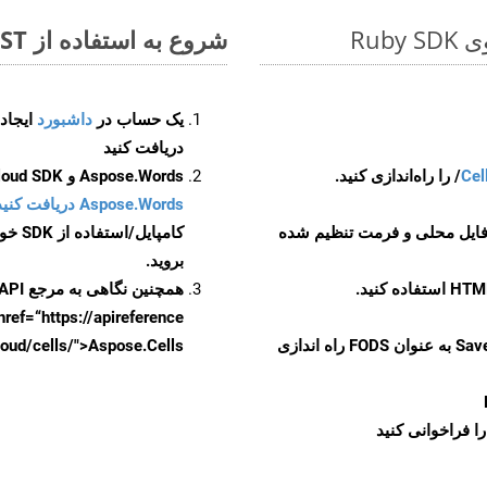
شروع به استفاده از Aspose.Total REST برای ODT to FODS کنید
یک حساب در
داشبورد
دریافت کنید
Cel
Aspose.Words و Aspose.Cells Cloud SDK برای کد منبع Ruby را از
Aspose.Words دریافت کنید مخازن GitHub
 فایل محلی و فرمت تنظیم شده
کامپایل/استفاده از SDK خودتان یا برای گزینه های دانلود جایگزین به
بروید.
همچنین نگاهی به مرجع API مبتنی بر Swagger برای
href=“https://apireference بیندازید. برای اطلاعات بیشتر دربار
را از CellsAPI با SaveFormat به عنوان FODS راه اندازی
.aspose.cloud/cells/">Aspose.Cells ر
ا فراخوانی کنید