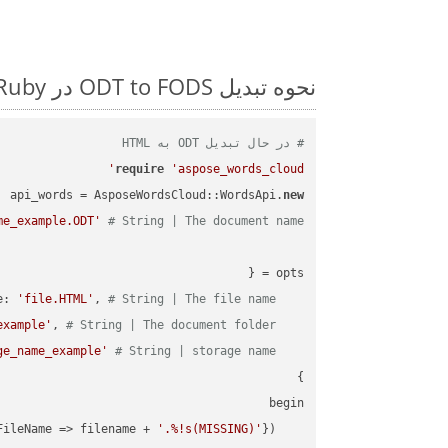
نحوه تبدیل ODT to FODS در Ruby: مثال کد گام به گام
# در حال تبدیل ODT به HTML
require
'aspose_words_cloud'
api_words = AsposeWordsCloud::WordsApi.
new
me_example.ODT'
# String | The document name.
'file.HTML'
, 
# String | The file name.
    filename: 
example'
, 
# String | The document folder.
    folder: 
ge_name_example'
# String | storage name.
    storage_name: 
FileName => filename + 
'.%!s(MISSING)'
    request_save_options_data = api_words.HtmlSaveOptionsData.