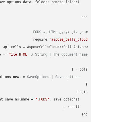
    request = api_words.SaveAsRequest.
# در حال تبدیل HTML به FODS
require
'aspose_cells_cloud'
api_cells = AsposeCellsCloud::CellsApi.
new
e = 
'file.HTML'
# String | The document name.
new
, 
# SaveOptions | Save options.
    save_options: AsposeCellsCloud::SaveOptions.
".FODS"
    result = api_cells.cells_save_as_post_document_save_as(name + 
end
