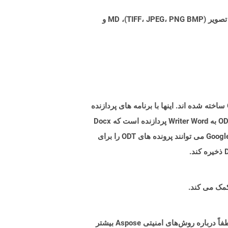
Aspose.Total Cloud می تواند فرمت های فایل را از هر خانواده محصول به هر خانواده محصول دیگری به PDF، DOCX، XPS، تصویر (TIFF، JPEG، PNG BMP)، MD و
پرونده های ODT نوع اسناد است که با برنامه های پردازش کلمه ایجاد شده اند که بر اساس فرمت فایل متنی OpenDocument ساخته شده اند. اینها با برنامه های پردازنده
Word مانند نویسنده آزاد OpenOffice ایجاد شده و می توانند محتوا مانند متن ، تصاویر ، اشیاء و سبک ها را نگه دارند. پرونده ODT به Writer Word پردازنده است که Docx
برای Microsoft Word چیست. چندین برنامه از جمله Google Docs و Google & Rsquo ؛ پردازنده کلمه مبتنی بر وب با Google Drive می توانند پرونده های ODT را برای
البته! Aspose Cloud از سرورهای ابری آمازون EC2 استفاده می کند که امنیت و انعطاف پذیری سرویس را تضمین می کند. لطفاً درباره روش‌های امنیتی Aspose بیشتر