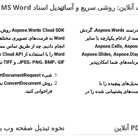
تبدیل اسناد MS Word از ODT به فرمت‌های تصویری - راهنمای گام به گام
با تبدیل فایل‌های ODT به HTML با استفاده از API قدرتمند Aspose.Words، گردش
ند از ادغام یکپارچه با سایر
Aspose.Cells, Aspose.PDF, Aspos,
Aspose.Slides, Aspose.Di
رنامه‌های شما امکان‌پذیر
JPEG، PNG، BMP، GIF، و TIFF تبدیل کنید.
شیء
rtDocumentRequest
روش
ConvertDocument
و تبدیل‌های پیچیده را با
فراخوانی کنید.
مت‌های پشتیبانی شده را در
نحوه تبدیل صفحه وب به ف