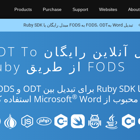
Products
Purchase
Support
Websites
About
تبدیل Word بهFODS، ODT به FODS مبدل رایگان یا Ruby SDK
برنامه تبدیل آنلاین رایگا
FODS از طریق Ruby
®
از Microsoft
Word استفاده کنید.