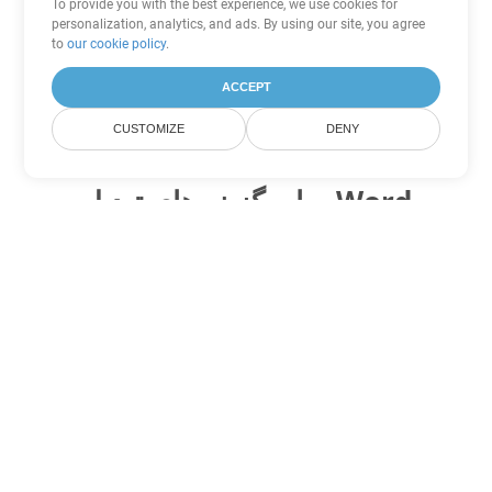
To provide you with the best experience, we use cookies for
personalization, analytics, and ads. By using our site, you agree
to
our cookie policy
.
ACCEPT
CUSTOMIZE
DENY
سایر گزینه های تبدیل Word
ODT را به DOC تبدیل کنید
DOC:
Microsoft Word Binary Format
ODT را به DOT تبدیل کنید
DOT:
Microsoft Word Template Files
ODT را به DOCX تبدیل کنید
DOCX:
Office 2007+ Word Document