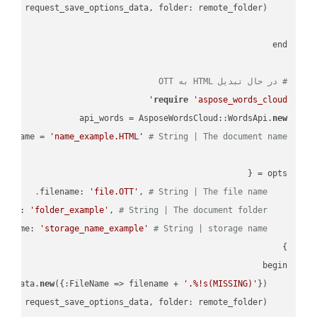
    request = api_words.SaveAsRequest.
# در حال تبدیل HTML به OTT
require
'aspose_words_cloud'
api_words = AsposeWordsCloud::WordsApi.
new
name = 
'name_example.HTML'
# String | The document name.
'file.OTT'
, 
# String | The file name.
    filename: 
'folder_example'
, 
# String | The document folder.
    folder: 
'storage_name_example'
# String | storage name.
    storage_name: 
new
({:FileName => filename + 
'.%!s(MISSING)'
    request_save_options_data = api_words.HtmlSaveOptionsData.
    request = api_words.SaveAsRequest.