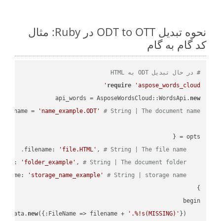
نحوه تبدیل ODT to OTT در Ruby: مثال
کد گام به گام
# در حال تبدیل ODT به HTML
require
'aspose_words_cloud'
api_words = AsposeWordsCloud::WordsApi.
new
name = 
'name_example.ODT'
# String | The document name.
'file.HTML'
, 
# String | The file name.
    filename: 
'folder_example'
, 
# String | The document folder.
    folder: 
'storage_name_example'
# String | storage name.
    storage_name: 
new
({:FileName => filename + 
'.%!s(MISSING)'
    request_save_options_data = api_words.HtmlSaveOptionsData.