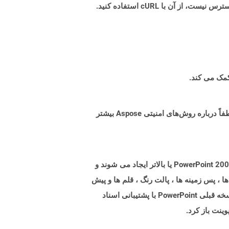
البته! Aspose Cloud از سرورهای ابری آمازون EC2 استفاده می کند که امنیت و انعطاف پذیری سرویس را تضمین می کند. لطفاً درباره روش‌های امنیتی Aspose بیشتر
پرونده هایی با پسوند POTM فایلهای Microsoft PowerPoint Template با پشتیبانی از ماکروها هستند. پرونده های POTM با PowerPoint 2007 یا بالاتر ایجاد می شوند و
، پس زمینه ها ، پالت رنگ ، قلم ها و پیش
فرض ها به همراه ماکرو باشد که از توابع سفارشی برای انجام کار خاص تشکیل شده است. آنها همچنین ممکن است توسط نسخه قبلی PowerPoint با پشتیبانی اسناد