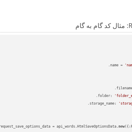
name = 
'na
'folder_
'stora
new
({: