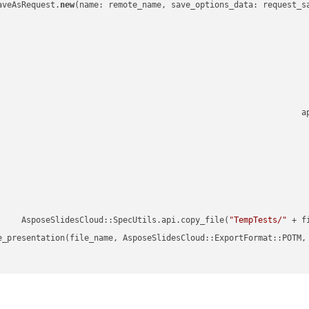
new
a
"TempTests/"
 + f