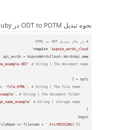
نحوه تبدیل ODT to POTM در Ruby: مثال کد گام به گام
# در حال تبدیل ODT به HTML
require
'aspose_words_cloud'
api_words = AsposeWordsCloud::WordsApi.
new
me_example.ODT'
# String | The document name.
'file.HTML'
, 
# String | The file name.
    filename: 
example'
, 
# String | The document folder.
    folder: 
ge_name_example'
# String | storage name.
    storage_name: 
FileName => filename + 
'.%!s(MISSING)'
    request_save_options_data = api_words.HtmlSaveOptionsData.