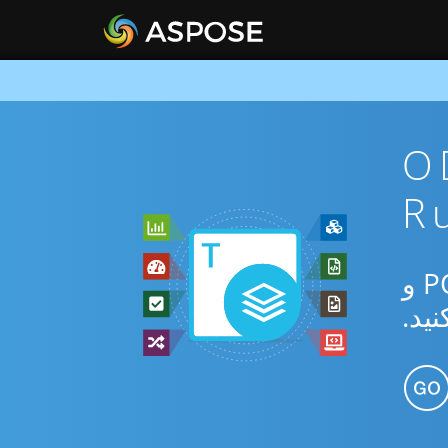
ن ODT To
از برنامه رایگان آنلاین یا Ruby SDK برای تبدیل بین ODT و POTM و