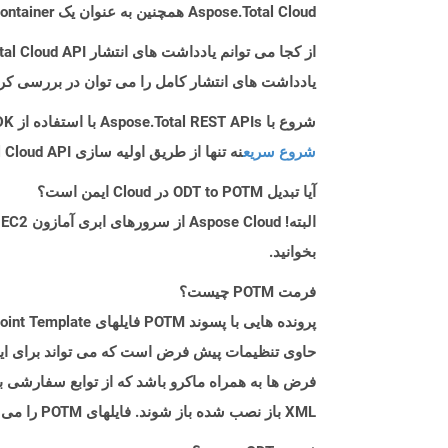
Aspose.Total Cloud همچنین به عنوان یک Docker Container در دسترس است. در صورتی که SDK مورد نیاز شما هنوز در دسترس نیست، از آن با cURL استفاده کنید.
از کجا می توانم یادداشت های انتشار Aspose.Total Cloud API را برای Ruby پیدا کنم؟
یادداشت های انتشار کامل را می توان در بررسی کر
شروع با Aspose.Total REST APIs با استفاده از Ruby SDK: راهنمای مبتدی
شروع سریع
نه تنها از طریق اولیه سازی Aspose.Total Cloud API راهنمایی می کند، بلکه به نصب کتابخانه های مورد نیاز نیز کمک می کند.
آیا تبدیل ODT to POTM در Cloud ایمن است؟
بخوانید.
فرمت POTM چیست؟
حاوی تنظیمات پیش فرض است که می تواند برای ایجاد
XML باز نصب شده باز شوند. فایلهای POTM را می توان در Microsoft PowerPoint برای ویرایش مانند سایر پرونده های پاورپوینت باز کرد.