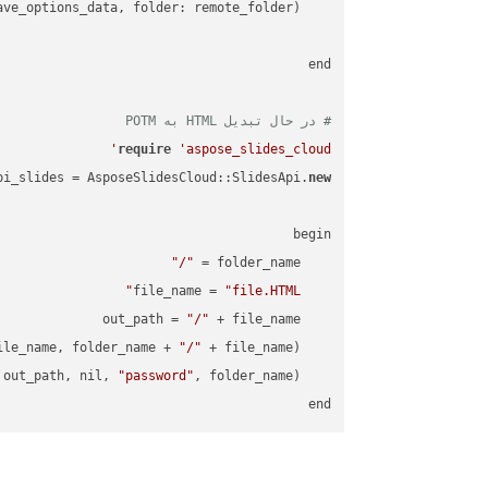
    request = api_words.SaveAsRequest.
# در حال تبدیل HTML به POTM
require
'aspose_slides_cloud'
pi_slides = AsposeSlidesCloud::SlidesApi.
new
"/"
    folder_name = 
"file.HTML"
    file_name = 
"/"
    out_path = 
ile_name, folder_name + 
"/"
    AsposeSlidesCloud::SpecUtils.api.copy_file(
"password"
    AsposeSlidesCloud::SpecUtils.api.save_presentation(file_name, AsposeSlidesCloud::ExportFormat::POTM, out_path, nil, 
end
