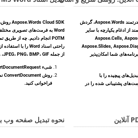
با تبدیل فایل‌های ODT به HTML با استفاده از API قدرتمند Aspose.Words، گردش
ند از ادغام یکپارچه با سایر
Word به فرمت‌های تصویری مختلف
Aspose.Cells, Aspose.PDF, Aspos,
Aspose.Slides, Aspose.Di
رنامه‌های شما امکان‌پذیر
از جمله JPEG، PNG، BMP، GIF، و TIFF تبدیل کنید.
شیء
rtDocumentRequest
روش
ConvertDocument
و تبدیل‌های پیچیده را با
فراخوانی کنید.
مت‌های پشتیبانی شده را در
نحوه تبدیل صفحه وب به ف