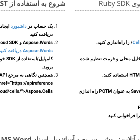
شروع به استفاده از Aspose.Total REST برای ODT to POTM کنید
یک حساب در
داشبورد
دریافت کنید
Cel
Aspose.Words و Aspose.Cells Cloud SDK برای کد منبع Ruby را از
Aspose.Words دریافت کنید مخازن GitHub
 فایل محلی و فرمت تنظیم شده
کامپایل/استفاده از SDK خودتان یا برای گزینه های دانلود جایگزین به
بروید.
همچنین نگاهی به مرجع API مبتنی بر Swagger برای
href=“https://apireference بیندازید. برای اطلاعات بیشتر دربار
را از CellsAPI با SaveFormat به عنوان POTM راه اندازی
.aspose.cloud/cells/">Aspose.Cells ر
ا فراخوانی کنید
تبدیل اسناد MS Word از ODT به فرمت‌های تصویری - راهنمای گام به گام