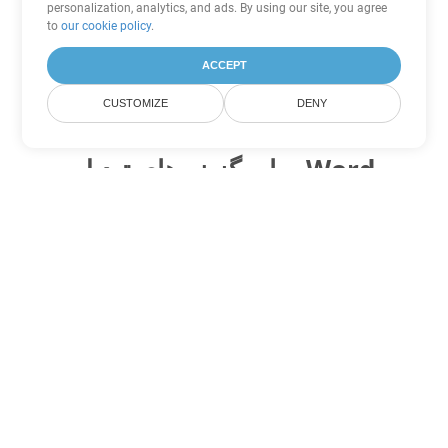
personalization, analytics, and ads. By using our site, you agree
to
our cookie policy
.
ACCEPT
CUSTOMIZE
DENY
سایر گزینه های تبدیل Word
ODT را به DOC تبدیل کنید
DOC:
Microsoft Word Binary Format
ODT را به DOT تبدیل کنید
DOT:
Microsoft Word Template Files
ODT را به DOCX تبدیل کنید
DOCX:
Office 2007+ Word Document