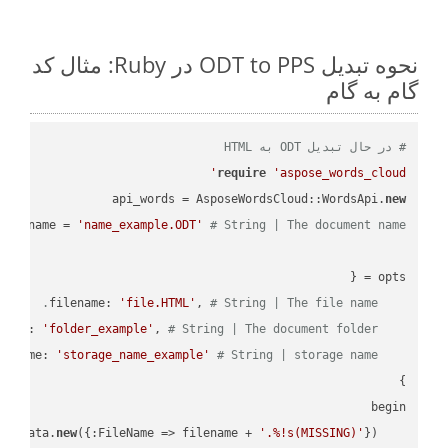
نحوه تبدیل ODT to PPS در Ruby: مثال کد
گام به گام
# در حال تبدیل ODT به HTML
require
'aspose_words_cloud'
api_words = AsposeWordsCloud::WordsApi.
new
name = 
'name_example.ODT'
# String | The document name.
'file.HTML'
, 
# String | The file name.
    filename: 
'folder_example'
, 
# String | The document folder.
    folder: 
'storage_name_example'
# String | storage name.
    storage_name: 
new
({:FileName => filename + 
'.%!s(MISSING)'
    request_save_options_data = api_words.HtmlSaveOptionsData.