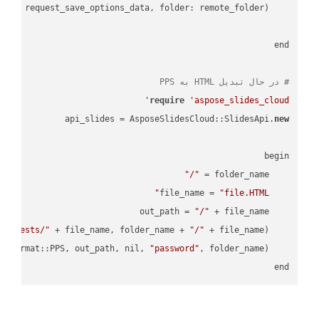
    request = api_words.SaveAsRequest.
# در حال تبدیل HTML به PPS
require
'aspose_slides_cloud'
api_slides = AsposeSlidesCloud::SlidesApi.
new
"/"
    folder_name = 
"file.HTML"
    file_name = 
"/"
    out_path = 
empTests/"
 + file_name, folder_name + 
"/"
    AsposeSlidesCloud::SpecUtils.api.copy_file(
"password"
    AsposeSlidesCloud::SpecUtils.api.save_presentation(file_name, AsposeSlidesCloud::ExportFormat::PPS, out_path, nil, 
end
