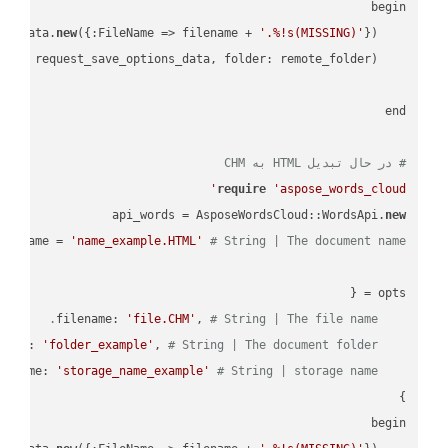
new
({:FileName => filename + 
'.%!s(MISSING)'
    request_save_options_data = api_words.HtmlSaveOptionsData.
    request = api_words.SaveAsRequest.
# در حال تبدیل HTML به CHM
require
'aspose_words_cloud'
api_words = AsposeWordsCloud::WordsApi.
new
name = 
'name_example.HTML'
# String | The document name.
'file.CHM'
, 
# String | The file name.
    filename: 
'folder_example'
, 
# String | The document folder.
    folder: 
'storage_name_example'
# String | storage name.
    storage_name: 