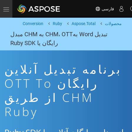
فارسی
Toggle navigation
محصولات
Aspose.Total
Ruby
Conversion
تبدیل Word بهCHM، OTT به CHM مبدل
رایگان یا Ruby SDK
برنامه تبدیل آنلاین
رایگان OTT To
CHM از طریق
Ruby