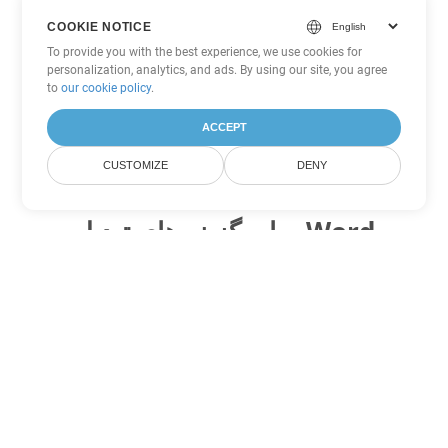
COOKIE NOTICE
To provide you with the best experience, we use cookies for
personalization, analytics, and ads. By using our site, you agree
to
our cookie policy
.
ACCEPT
CUSTOMIZE
DENY
سایر گزینه های تبدیل Word
OTT را به DOC تبدیل کنید
DOC:
Microsoft Word Binary Format
OTT را به DOT تبدیل کنید
DOT:
Microsoft Word Template Files
OTT را به DOCX تبدیل کنید