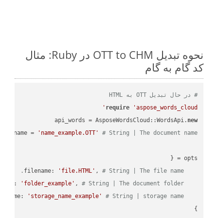
نحوه تبدیل OTT to CHM در Ruby: مثال
کد گام به گام
# در حال تبدیل OTT به HTML
require
'aspose_words_cloud'
api_words = AsposeWordsCloud::WordsApi.
new
name = 
'name_example.OTT'
# String | The document name.
'file.HTML'
, 
# String | The file name.
    filename: 
'folder_example'
, 
# String | The document folder.
    folder: 
'storage_name_example'
# String | storage name.
    storage_name: 