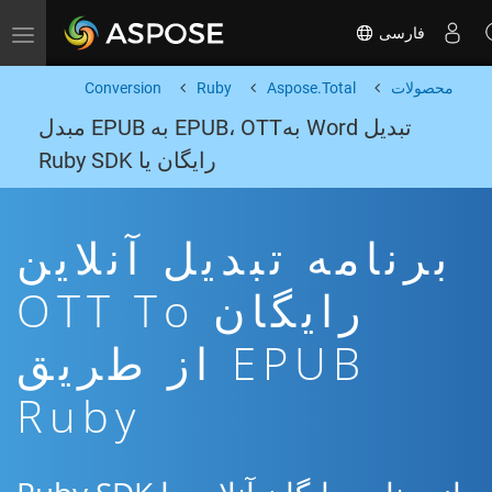
فارسی
Toggle navigation
محصولات
Aspose.Total
Ruby
Conversion
تبدیل Word بهEPUB، OTT به EPUB مبدل
رایگان یا Ruby SDK
برنامه تبدیل آنلاین
رایگان OTT To
EPUB از طریق
Ruby