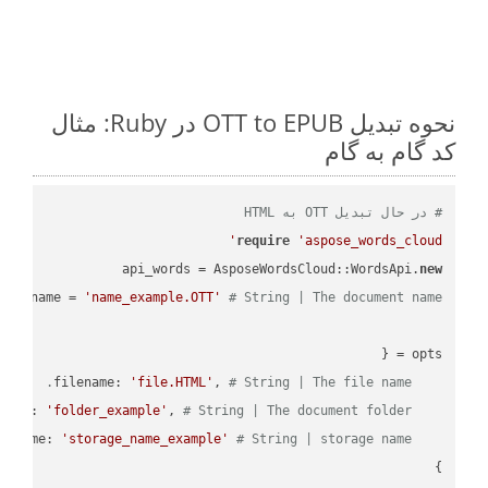
نحوه تبدیل OTT to EPUB در Ruby: مثال
کد گام به گام
# در حال تبدیل OTT به HTML
require
'aspose_words_cloud'
api_words = AsposeWordsCloud::WordsApi.
new
name = 
'name_example.OTT'
# String | The document name.
'file.HTML'
, 
# String | The file name.
    filename: 
'folder_example'
, 
# String | The document folder.
    folder: 
'storage_name_example'
# String | storage name.
    storage_name: 