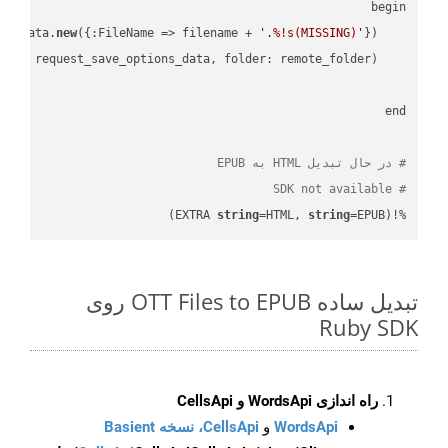
new
({:FileName => filename + 
'.%!s(MISSING)'
    request_save_options_data = api_words.HtmlSaveOptionsData.
    request = api_words.SaveAsRequest.
# در حال تبدیل HTML به EPUB
# SDK not available
string
=HTML, 
string
=EPUB)
%!(EXTRA 
تبدیل ساده OTT Files to EPUB روی
Ruby SDK
راه اندازی WordsApi و CellsApi
WordsApi
و
CellsApi، نسخه Basient