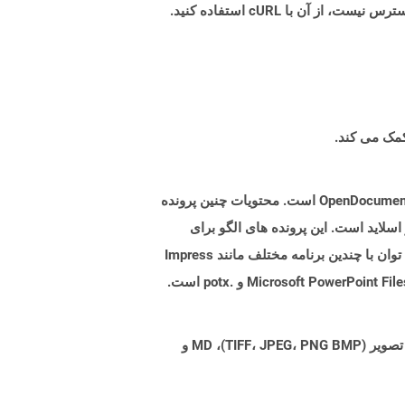
پرونده هایی با برنامه افزودنی .OTP نشان دهنده پرونده های الگوی ارائه شده توسط برنامه های کاربردی در قالب استاندارد OpenDocument است. محتویات چنین پرونده
اسلاید است. این پرونده های الگو برای
ایجاد سریع ارائه های جدید بر اساس اطلاعات یک ظاهر طراحی شده در خود الگوی استفاده می شود. پرونده های OTP را می توان با چندین برنامه مختلف مانند Impress
Aspose.Total Cloud می تواند فرمت های فایل را از هر خانواده محصول به هر خانواده محصول دیگری به PDF، DOCX، XPS، تصویر (TIFF، JPEG، PNG BMP)، MD و