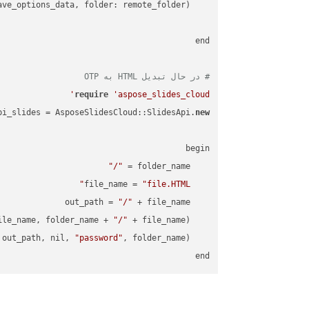
    request = api_words.SaveAsRequest.
# در حال تبدیل HTML به OTP
require
'aspose_slides_cloud'
pi_slides = AsposeSlidesCloud::SlidesApi.
new
"/"
    folder_name = 
"file.HTML"
    file_name = 
"/"
    out_path = 
ile_name, folder_name + 
"/"
    AsposeSlidesCloud::SpecUtils.api.copy_file(
"password"
    AsposeSlidesCloud::SpecUtils.api.save_presentation(file_name, AsposeSlidesCloud::ExportFormat::OTP, out_path, nil, 
end
