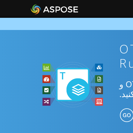
ان OTT To
از برنامه رایگان آنلاین یا Ruby SDK برای تبدیل بین OTT و OTP و