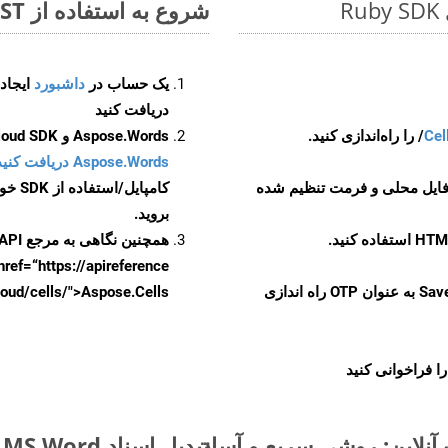
شروع به استفاده از Aspose.Total REST برای OTT to OTP کنید
یک حساب در
داشبورد
دریافت کنید
Cel
Aspose.Words و Aspose.Cells Cloud SDK برای کد منبع Ruby را از
Aspose.Words دریافت کنید مخازن GitHub
 فایل محلی و فرمت تنظیم شده
کامپایل/استفاده از SDK خودتان یا برای گزینه های دانلود جایگزین به
بروید.
همچنین نگاهی به مرجع API مبتنی بر Swagger برای
href=“https://apireference بیندازید. برای اطلاعات بیشتر دربار
را از CellsAPI با SaveFormat به عنوان OTP راه اندازی
.aspose.cloud/cells/">Aspose.Cells ر
ا فراخوانی کنید
تبدیل اسناد MS Word از OTT به فرمت‌های تصویری - راهنمای گام به گام