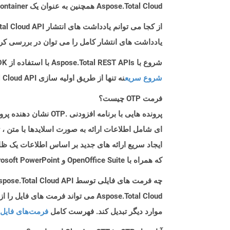
Aspose.Total Cloud همچنین به عنوان یک Docker Container در دسترس است. در صورتی که SDK مورد نیاز شما هنوز در دسترس نیست، از آن با cURL استفاده کنید.
از کجا می توانم یادداشت های انتشار Aspose.Total Cloud API را برای Ruby پیدا کنم؟
یادداشت های انتشار کامل را می توان در بررسی کر
شروع با Aspose.Total REST APIs با استفاده از Ruby SDK: راهنمای مبتدی
شروع سریع
نه تنها از طریق اولیه سازی Aspose.Total Cloud API راهنمایی می کند، بلکه به نصب کتابخانه های مورد نیاز نیز کمک می کند.
فرمت OTP چیست؟
ای شامل اطلاعات ارائه به صورت اسلایدها با متن ، 
که همراه با OpenOffice Suite و Microsoft PowerPoint است ، ایجاد و ذخیره کرد. فرمت فایل OTP مشابه پرونده های Microsoft PowerPoint Files .pot و .potx است.
چه فرمت های فایلی توسط Aspose.Total Cloud API پشتیبانی می شود؟
موارد دیگر تبدیل کند. فهرست کامل
فرمت‌های فایل 