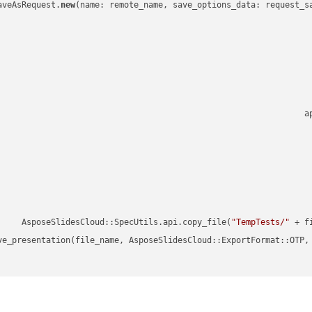
new
a
"TempTests/"
 + f