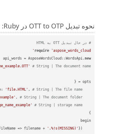
نحوه تبدیل OTT to OTP در Ruby: مثال کد گام به گام
# در حال تبدیل OTT به HTML
require
'aspose_words_cloud'
api_words = AsposeWordsCloud::WordsApi.
new
me_example.OTT'
# String | The document name.
'file.HTML'
, 
# String | The file name.
    filename: 
example'
, 
# String | The document folder.
    folder: 
ge_name_example'
# String | storage name.
    storage_name: 
FileName => filename + 
'.%!s(MISSING)'
    request_save_options_data = api_words.HtmlSaveOptionsData.