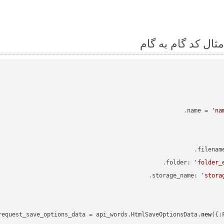
name = 
'na
'folder_
'stora
new
({: