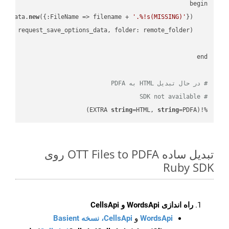
new
({:FileName => filename + 
'.%!s(MISSING)'
    request_save_options_data = api_words.HtmlSaveOptionsData.
    request = api_words.SaveAsRequest.
# در حال تبدیل HTML به PDFA
# SDK not available
string
=HTML, 
string
=PDFA)
%!(EXTRA 
تبدیل ساده OTT Files to PDFA روی
Ruby SDK
راه اندازی WordsApi و CellsApi
WordsApi
و
CellsApi، نسخه Basient