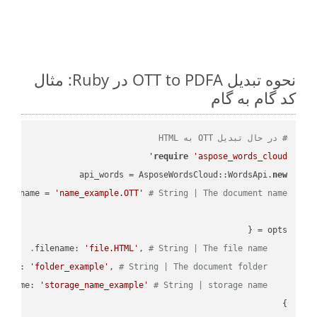
نحوه تبدیل OTT to PDFA در Ruby: مثال
کد گام به گام
# در حال تبدیل OTT به HTML
require
'aspose_words_cloud'
api_words = AsposeWordsCloud::WordsApi.
new
name = 
'name_example.OTT'
# String | The document name.
'file.HTML'
, 
# String | The file name.
    filename: 
'folder_example'
, 
# String | The document folder.
    folder: 
'storage_name_example'
# String | storage name.
    storage_name: 