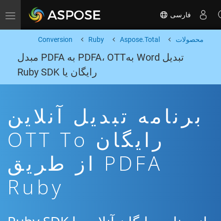
فارسی
Toggle navigation
محصولات
Aspose.Total
Ruby
Conversion
تبدیل Word بهPDFA، OTT به PDFA مبدل
رایگان یا Ruby SDK
برنامه تبدیل آنلاین
رایگان OTT To
PDFA از طریق
Ruby