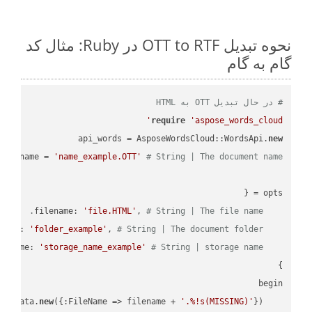
نحوه تبدیل OTT to RTF در Ruby: مثال کد
گام به گام
# در حال تبدیل OTT به HTML
require
'aspose_words_cloud'
api_words = AsposeWordsCloud::WordsApi.
new
name = 
'name_example.OTT'
# String | The document name.
'file.HTML'
, 
# String | The file name.
    filename: 
'folder_example'
, 
# String | The document folder.
    folder: 
'storage_name_example'
# String | storage name.
    storage_name: 
new
({:FileName => filename + 
'.%!s(MISSING)'
    request_save_options_data = api_words.HtmlSaveOptionsData.