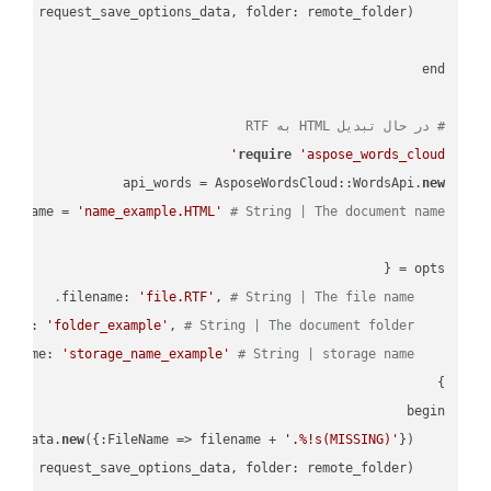
    request = api_words.SaveAsRequest.
# در حال تبدیل HTML به RTF
require
'aspose_words_cloud'
api_words = AsposeWordsCloud::WordsApi.
new
name = 
'name_example.HTML'
# String | The document name.
'file.RTF'
, 
# String | The file name.
    filename: 
'folder_example'
, 
# String | The document folder.
    folder: 
'storage_name_example'
# String | storage name.
    storage_name: 
new
({:FileName => filename + 
'.%!s(MISSING)'
    request_save_options_data = api_words.HtmlSaveOptionsData.
    request = api_words.SaveAsRequest.