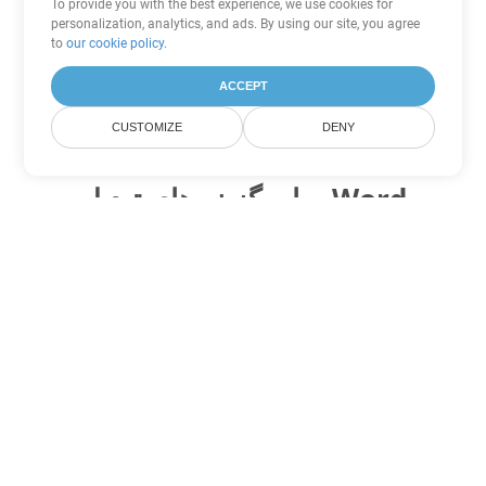
To provide you with the best experience, we use cookies for
personalization, analytics, and ads. By using our site, you agree
to
our cookie policy
.
ACCEPT
CUSTOMIZE
DENY
سایر گزینه های تبدیل Word
OTT را به DOC تبدیل کنید
DOC:
Microsoft Word Binary Format
OTT را به DOT تبدیل کنید
DOT:
Microsoft Word Template Files
OTT را به DOCX تبدیل کنید
DOCX:
Office 2007+ Word Document